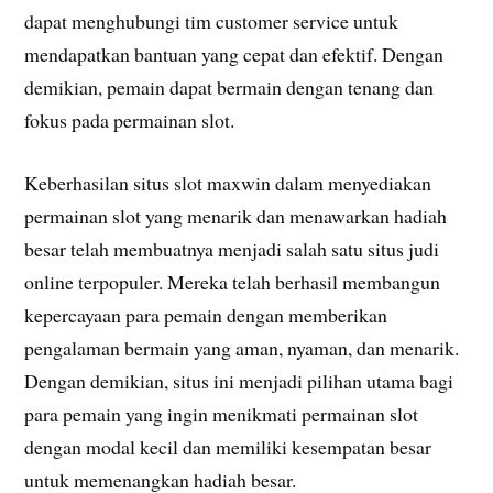
dapat menghubungi tim customer service untuk
mendapatkan bantuan yang cepat dan efektif. Dengan
demikian, pemain dapat bermain dengan tenang dan
fokus pada permainan slot.
Keberhasilan situs slot maxwin dalam menyediakan
permainan slot yang menarik dan menawarkan hadiah
besar telah membuatnya menjadi salah satu situs judi
online terpopuler. Mereka telah berhasil membangun
kepercayaan para pemain dengan memberikan
pengalaman bermain yang aman, nyaman, dan menarik.
Dengan demikian, situs ini menjadi pilihan utama bagi
para pemain yang ingin menikmati permainan slot
dengan modal kecil dan memiliki kesempatan besar
untuk memenangkan hadiah besar.