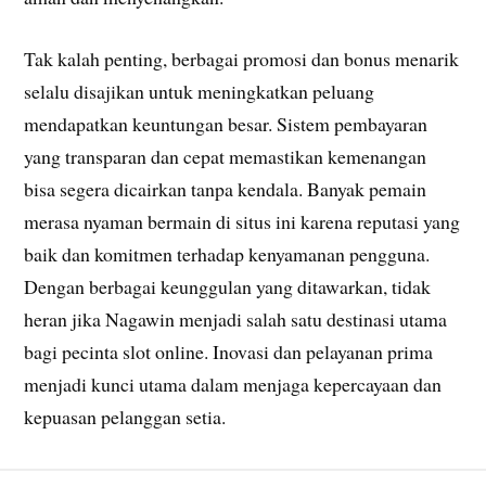
Tak kalah penting, berbagai promosi dan bonus menarik
selalu disajikan untuk meningkatkan peluang
mendapatkan keuntungan besar. Sistem pembayaran
yang transparan dan cepat memastikan kemenangan
bisa segera dicairkan tanpa kendala. Banyak pemain
merasa nyaman bermain di situs ini karena reputasi yang
baik dan komitmen terhadap kenyamanan pengguna.
Dengan berbagai keunggulan yang ditawarkan, tidak
heran jika Nagawin menjadi salah satu destinasi utama
bagi pecinta slot online. Inovasi dan pelayanan prima
menjadi kunci utama dalam menjaga kepercayaan dan
kepuasan pelanggan setia.