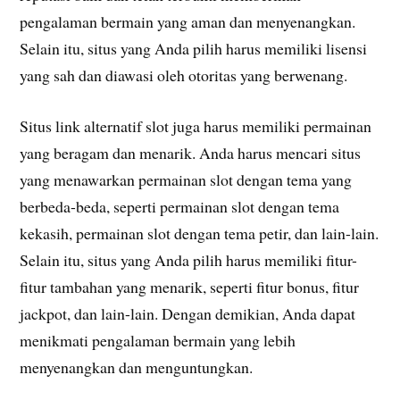
pengalaman bermain yang aman dan menyenangkan.
Selain itu, situs yang Anda pilih harus memiliki lisensi
yang sah dan diawasi oleh otoritas yang berwenang.
Situs link alternatif slot juga harus memiliki permainan
yang beragam dan menarik. Anda harus mencari situs
yang menawarkan permainan slot dengan tema yang
berbeda-beda, seperti permainan slot dengan tema
kekasih, permainan slot dengan tema petir, dan lain-lain.
Selain itu, situs yang Anda pilih harus memiliki fitur-
fitur tambahan yang menarik, seperti fitur bonus, fitur
jackpot, dan lain-lain. Dengan demikian, Anda dapat
menikmati pengalaman bermain yang lebih
menyenangkan dan menguntungkan.