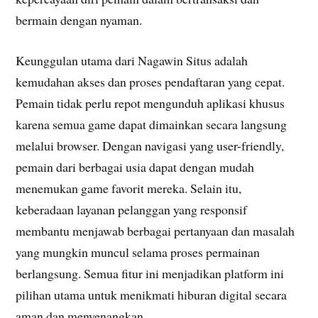
bermain dengan nyaman.
Keunggulan utama dari Nagawin Situs adalah
kemudahan akses dan proses pendaftaran yang cepat.
Pemain tidak perlu repot mengunduh aplikasi khusus
karena semua game dapat dimainkan secara langsung
melalui browser. Dengan navigasi yang user-friendly,
pemain dari berbagai usia dapat dengan mudah
menemukan game favorit mereka. Selain itu,
keberadaan layanan pelanggan yang responsif
membantu menjawab berbagai pertanyaan dan masalah
yang mungkin muncul selama proses permainan
berlangsung. Semua fitur ini menjadikan platform ini
pilihan utama untuk menikmati hiburan digital secara
aman dan menyenangkan.