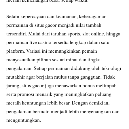
Selain kepercayaan dan keamanan, keberagaman
permainan di situs gacor menjadi nilai tambah
tersendiri. Mulai dari taruhan sports, slot online, hingga
permainan live casino tersedia lengkap dalam satu
platform. Variasi ini memungkinkan pemain
menyesuaikan pilihan sesuai minat dan tingkat
pengalaman. Setiap permainan didukung oleh teknologi
mutakhir agar berjalan mulus tanpa gangguan. Tidak
jarang, situs gacor juga menawarkan bonus melimpah
serta promosi menarik yang meningkatkan peluang
meraih keuntungan lebih besar. Dengan demikian,
pengalaman bermain menjadi lebih menyenangkan dan
menguntungkan.