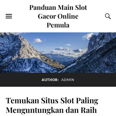
Panduan Main Slot
Gacor Online
Pemula
AUTHOR:
ADMIN
Temukan Situs Slot Paling
Menguntungkan dan Raih