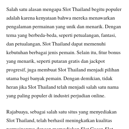
Salah satu alasan mengapa Slot Thailand begitu populer
adalah karena kenyataan bahwa mereka menawarkan
pengalaman permainan yang unik dan menarik. Dengan
tema yang berbeda-beda, seperti petualangan, fantasi,
dan petualangan, Slot Thailand dapat memenuhi
kebutuhan berbagai jenis pemain. Selain itu, fitur bonus
yang menarik, seperti putaran gratis dan jackpot
progresif, juga membuat Slot Thailand menjadi pilihan
utama bagi banyak pemain. Dengan demikian, tidak
heran jika Slot Thailand telah menjadi salah satu nama
yang paling populer di industri perjudian online.
Rajabuaya, sebagai salah satu situs yang menyediakan
Slot Thailand, telah berhasil meningkatkan kualitas
permainannya dengan menyediakan Slot Gacor. Slot