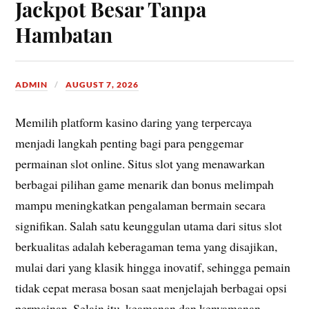
Jackpot Besar Tanpa
Hambatan
ADMIN
AUGUST 7, 2026
Memilih platform kasino daring yang terpercaya
menjadi langkah penting bagi para penggemar
permainan slot online. Situs slot yang menawarkan
berbagai pilihan game menarik dan bonus melimpah
mampu meningkatkan pengalaman bermain secara
signifikan. Salah satu keunggulan utama dari situs slot
berkualitas adalah keberagaman tema yang disajikan,
mulai dari yang klasik hingga inovatif, sehingga pemain
tidak cepat merasa bosan saat menjelajah berbagai opsi
permainan. Selain itu, keamanan dan kenyamanan