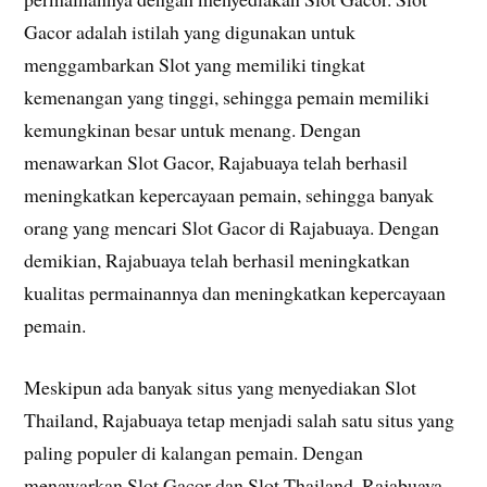
Gacor adalah istilah yang digunakan untuk
menggambarkan Slot yang memiliki tingkat
kemenangan yang tinggi, sehingga pemain memiliki
kemungkinan besar untuk menang. Dengan
menawarkan Slot Gacor, Rajabuaya telah berhasil
meningkatkan kepercayaan pemain, sehingga banyak
orang yang mencari Slot Gacor di Rajabuaya. Dengan
demikian, Rajabuaya telah berhasil meningkatkan
kualitas permainannya dan meningkatkan kepercayaan
pemain.
Meskipun ada banyak situs yang menyediakan Slot
Thailand, Rajabuaya tetap menjadi salah satu situs yang
paling populer di kalangan pemain. Dengan
menawarkan Slot Gacor dan Slot Thailand, Rajabuaya