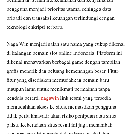
pengguna menjadi prioritas utama, sehingga data
pribadi dan transaksi keuangan terlindungi dengan
teknologi enkripsi terbaru.
Naga Win menjadi salah satu nama yang cukup dikenal
di kalangan pemain slot online Indonesia. Platform ini
dikenal menawarkan berbagai game dengan tampilan
grafis menarik dan peluang kemenangan besar. Fitur-
fitur yang disediakan memudahkan pemain baru
maupun lama untuk menikmati permainan tanpa
kendala berarti.
nagawin
link resmi yang tersedia
memudahkan akses ke situs, memastikan pengguna
tidak perlu khawatir akan risiko penipuan atau situs
palsu. Keberadaan situs resmi ini juga menambah
kepercayaan diri pemain dalam bertransaksi dan