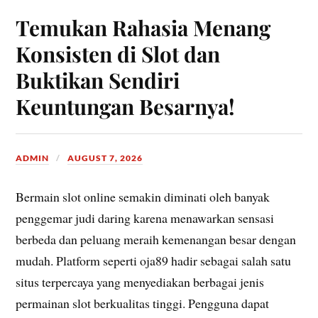
Temukan Rahasia Menang
Konsisten di Slot dan
Buktikan Sendiri
Keuntungan Besarnya!
ADMIN
AUGUST 7, 2026
Bermain slot online semakin diminati oleh banyak
penggemar judi daring karena menawarkan sensasi
berbeda dan peluang meraih kemenangan besar dengan
mudah. Platform seperti oja89 hadir sebagai salah satu
situs terpercaya yang menyediakan berbagai jenis
permainan slot berkualitas tinggi. Pengguna dapat