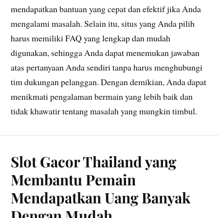
mendapatkan bantuan yang cepat dan efektif jika Anda
mengalami masalah. Selain itu, situs yang Anda pilih
harus memiliki FAQ yang lengkap dan mudah
digunakan, sehingga Anda dapat menemukan jawaban
atas pertanyaan Anda sendiri tanpa harus menghubungi
tim dukungan pelanggan. Dengan demikian, Anda dapat
menikmati pengalaman bermain yang lebih baik dan
tidak khawatir tentang masalah yang mungkin timbul.
Slot Gacor Thailand yang
Membantu Pemain
Mendapatkan Uang Banyak
Dengan Mudah