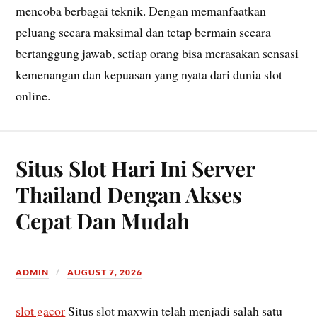
mencoba berbagai teknik. Dengan memanfaatkan
peluang secara maksimal dan tetap bermain secara
bertanggung jawab, setiap orang bisa merasakan sensasi
kemenangan dan kepuasan yang nyata dari dunia slot
online.
Situs Slot Hari Ini Server
Thailand Dengan Akses
Cepat Dan Mudah
ADMIN
AUGUST 7, 2026
slot gacor
Situs slot maxwin telah menjadi salah satu