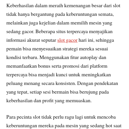
Keberhasilan dalam meraih kemenangan besar dari slot
tidak hanya bergantung pada keberuntungan semata,
melainkan juga kejelian dalam memilih mesin yang
sedang gacor. Beberapa situs terpercaya menyajikan
informasi akurat seputar
slot gacor
hari ini, sehingga
pemain bisa menyesuaikan strategi mereka sesuai
kondisi terbaru. Menggunakan fitur autoplay dan
memanfaatkan bonus serta promosi dari platform
terpercaya bisa menjadi kunci untuk meningkatkan
peluang menang secara konsisten. Dengan pendekatan
yang tepat, setiap sesi bermain bisa berujung pada
keberhasilan dan profit yang memuaskan.
Para pecinta slot tidak perlu ragu lagi untuk mencoba
keberuntungan mereka pada mesin yang sedang hot saat