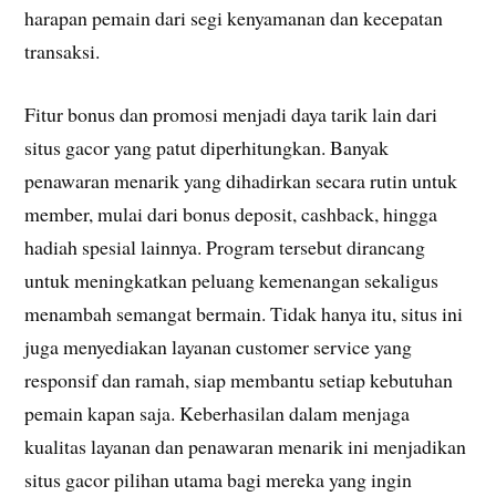
harapan pemain dari segi kenyamanan dan kecepatan
transaksi.
Fitur bonus dan promosi menjadi daya tarik lain dari
situs gacor yang patut diperhitungkan. Banyak
penawaran menarik yang dihadirkan secara rutin untuk
member, mulai dari bonus deposit, cashback, hingga
hadiah spesial lainnya. Program tersebut dirancang
untuk meningkatkan peluang kemenangan sekaligus
menambah semangat bermain. Tidak hanya itu, situs ini
juga menyediakan layanan customer service yang
responsif dan ramah, siap membantu setiap kebutuhan
pemain kapan saja. Keberhasilan dalam menjaga
kualitas layanan dan penawaran menarik ini menjadikan
situs gacor pilihan utama bagi mereka yang ingin