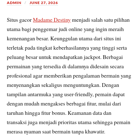
ADMIN
JUNE 27, 2026
Situs gacor
Madame Destiny
menjadi salah satu pilihan
utama bagi penggemar judi online yang ingin meraih
kemenangan besar. Keunggulan utama dari situs ini
terletak pada tingkat keberhasilannya yang tinggi serta
peluang besar untuk mendapatkan jackpot. Berbagai
permainan yang tersedia di dalamnya didesain secara
profesional agar memberikan pengalaman bermain yang
menyenangkan sekaligus menguntungkan. Dengan
tampilan antarmuka yang user-friendly, pemain dapat
dengan mudah mengakses berbagai fitur, mulai dari
taruhan hingga fitur bonus. Keamanan data dan
transaksi juga menjadi prioritas utama sehingga pemain
merasa nyaman saat bermain tanpa khawatir.