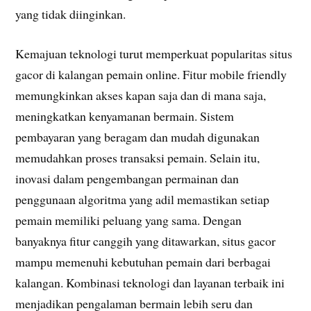
yang tidak diinginkan.
Kemajuan teknologi turut memperkuat popularitas situs
gacor di kalangan pemain online. Fitur mobile friendly
memungkinkan akses kapan saja dan di mana saja,
meningkatkan kenyamanan bermain. Sistem
pembayaran yang beragam dan mudah digunakan
memudahkan proses transaksi pemain. Selain itu,
inovasi dalam pengembangan permainan dan
penggunaan algoritma yang adil memastikan setiap
pemain memiliki peluang yang sama. Dengan
banyaknya fitur canggih yang ditawarkan, situs gacor
mampu memenuhi kebutuhan pemain dari berbagai
kalangan. Kombinasi teknologi dan layanan terbaik ini
menjadikan pengalaman bermain lebih seru dan