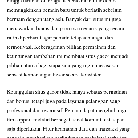
hingga taruhan olahraga. Ketersediaan fitur demo
memungkinkan pemain baru untuk berlatih sebelum
bermain dengan uang asli. Banyak dari situs ini juga
menawarkan bonus dan promosi menarik yang secara
rutin diperbarui agar pemain tetap semangat dan
termotivasi. Keberagaman pilihan permainan dan
keuntungan tambahan ini membuat situs gacor menjadi
pilihan utama bagi siapa saja yang ingin merasakan
sensasi kemenangan besar secara konsisten.
Keunggulan situs gacor tidak hanya sebatas permainan
dan bonus, tetapi juga pada layanan pelanggan yang
profesional dan responsif. Pemain dapat menghubungi
tim support melalui berbagai kanal komunikasi kapan
saja diperlukan. Fitur keamanan data dan transaksi yang
canggih memberikan perlindungan maksimal terhadap