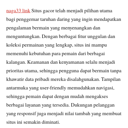
naga33 link
Situs gacor telah menjadi pilihan utama
bagi penggemar taruhan daring yang ingin mendapatkan
pengalaman bermain yang menyenangkan dan
menguntungkan. Dengan berbagai fitur unggulan dan
koleksi permainan yang lengkap, situs ini mampu
memenuhi kebutuhan para pemain dari berbagai
kalangan. Keamanan dan kenyamanan selalu menjadi
prioritas utama, sehingga pengguna dapat bermain tanpa
khawatir data pribadi mereka disalahgunakan. Tampilan
antarmuka yang user-friendly memudahkan navigasi,
sehingga pemain dapat dengan mudah mengakses
berbagai layanan yang tersedia. Dukungan pelanggan
yang responsif juga menjadi nilai tambah yang membuat
situs ini semakin diminati.