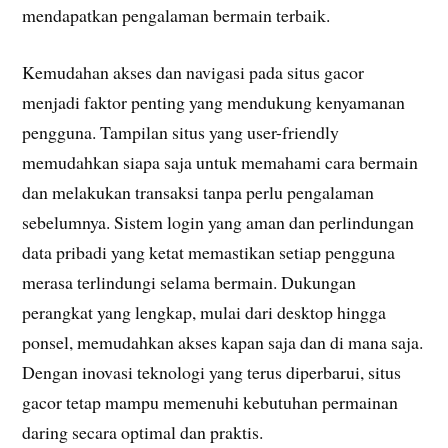
mendapatkan pengalaman bermain terbaik.
Kemudahan akses dan navigasi pada situs gacor
menjadi faktor penting yang mendukung kenyamanan
pengguna. Tampilan situs yang user-friendly
memudahkan siapa saja untuk memahami cara bermain
dan melakukan transaksi tanpa perlu pengalaman
sebelumnya. Sistem login yang aman dan perlindungan
data pribadi yang ketat memastikan setiap pengguna
merasa terlindungi selama bermain. Dukungan
perangkat yang lengkap, mulai dari desktop hingga
ponsel, memudahkan akses kapan saja dan di mana saja.
Dengan inovasi teknologi yang terus diperbarui, situs
gacor tetap mampu memenuhi kebutuhan permainan
daring secara optimal dan praktis.