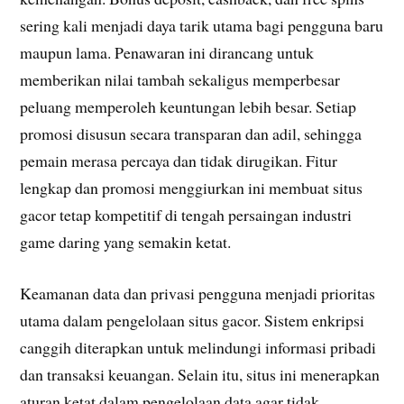
sering kali menjadi daya tarik utama bagi pengguna baru
maupun lama. Penawaran ini dirancang untuk
memberikan nilai tambah sekaligus memperbesar
peluang memperoleh keuntungan lebih besar. Setiap
promosi disusun secara transparan dan adil, sehingga
pemain merasa percaya dan tidak dirugikan. Fitur
lengkap dan promosi menggiurkan ini membuat situs
gacor tetap kompetitif di tengah persaingan industri
game daring yang semakin ketat.
Keamanan data dan privasi pengguna menjadi prioritas
utama dalam pengelolaan situs gacor. Sistem enkripsi
canggih diterapkan untuk melindungi informasi pribadi
dan transaksi keuangan. Selain itu, situs ini menerapkan
aturan ketat dalam pengelolaan data agar tidak