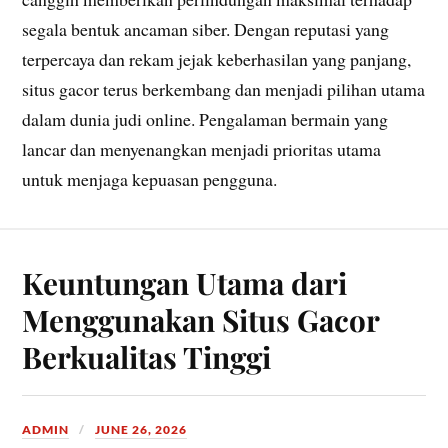
segala bentuk ancaman siber. Dengan reputasi yang
terpercaya dan rekam jejak keberhasilan yang panjang,
situs gacor terus berkembang dan menjadi pilihan utama
dalam dunia judi online. Pengalaman bermain yang
lancar dan menyenangkan menjadi prioritas utama
untuk menjaga kepuasan pengguna.
Keuntungan Utama dari
Menggunakan Situs Gacor
Berkualitas Tinggi
ADMIN
JUNE 26, 2026