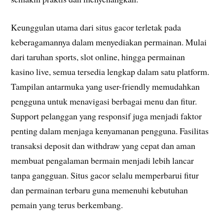
Keunggulan utama dari situs gacor terletak pada
keberagamannya dalam menyediakan permainan. Mulai
dari taruhan sports, slot online, hingga permainan
kasino live, semua tersedia lengkap dalam satu platform.
Tampilan antarmuka yang user-friendly memudahkan
pengguna untuk menavigasi berbagai menu dan fitur.
Support pelanggan yang responsif juga menjadi faktor
penting dalam menjaga kenyamanan pengguna. Fasilitas
transaksi deposit dan withdraw yang cepat dan aman
membuat pengalaman bermain menjadi lebih lancar
tanpa gangguan. Situs gacor selalu memperbarui fitur
dan permainan terbaru guna memenuhi kebutuhan
pemain yang terus berkembang.