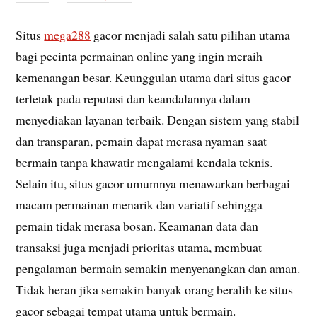
Situs
mega288
gacor menjadi salah satu pilihan utama
bagi pecinta permainan online yang ingin meraih
kemenangan besar. Keunggulan utama dari situs gacor
terletak pada reputasi dan keandalannya dalam
menyediakan layanan terbaik. Dengan sistem yang stabil
dan transparan, pemain dapat merasa nyaman saat
bermain tanpa khawatir mengalami kendala teknis.
Selain itu, situs gacor umumnya menawarkan berbagai
macam permainan menarik dan variatif sehingga
pemain tidak merasa bosan. Keamanan data dan
transaksi juga menjadi prioritas utama, membuat
pengalaman bermain semakin menyenangkan dan aman.
Tidak heran jika semakin banyak orang beralih ke situs
gacor sebagai tempat utama untuk bermain.