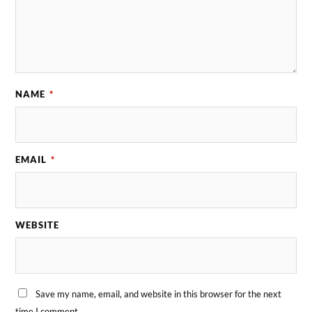
NAME
*
EMAIL
*
WEBSITE
Save my name, email, and website in this browser for the next
time I comment.