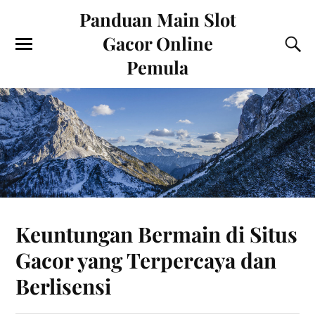
Panduan Main Slot
Gacor Online
Pemula
Keuntungan Bermain di Situs
Gacor yang Terpercaya dan
Berlisensi