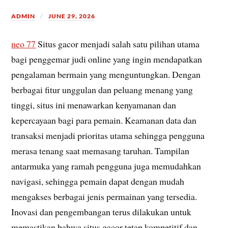
ADMIN
JUNE 29, 2026
neo 77
Situs gacor menjadi salah satu pilihan utama
bagi penggemar judi online yang ingin mendapatkan
pengalaman bermain yang menguntungkan. Dengan
berbagai fitur unggulan dan peluang menang yang
tinggi, situs ini menawarkan kenyamanan dan
kepercayaan bagi para pemain. Keamanan data dan
transaksi menjadi prioritas utama sehingga pengguna
merasa tenang saat memasang taruhan. Tampilan
antarmuka yang ramah pengguna juga memudahkan
navigasi, sehingga pemain dapat dengan mudah
mengakses berbagai jenis permainan yang tersedia.
Inovasi dan pengembangan terus dilakukan untuk
memastikan bahwa situs gacor tetap kompetitif dan