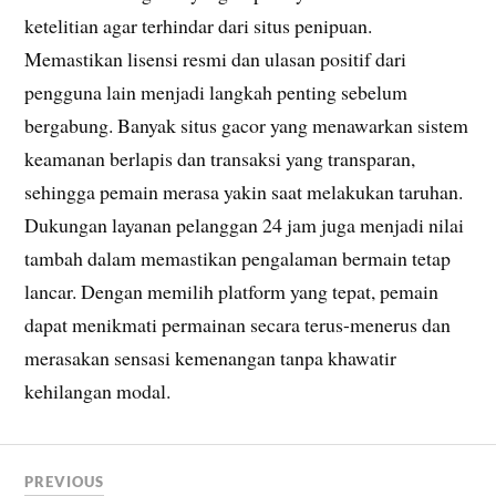
ketelitian agar terhindar dari situs penipuan.
Memastikan lisensi resmi dan ulasan positif dari
pengguna lain menjadi langkah penting sebelum
bergabung. Banyak situs gacor yang menawarkan sistem
keamanan berlapis dan transaksi yang transparan,
sehingga pemain merasa yakin saat melakukan taruhan.
Dukungan layanan pelanggan 24 jam juga menjadi nilai
tambah dalam memastikan pengalaman bermain tetap
lancar. Dengan memilih platform yang tepat, pemain
dapat menikmati permainan secara terus-menerus dan
merasakan sensasi kemenangan tanpa khawatir
kehilangan modal.
PREVIOUS