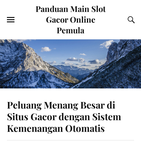
Panduan Main Slot
Gacor Online
Pemula
Peluang Menang Besar di
Situs Gacor dengan Sistem
Kemenangan Otomatis