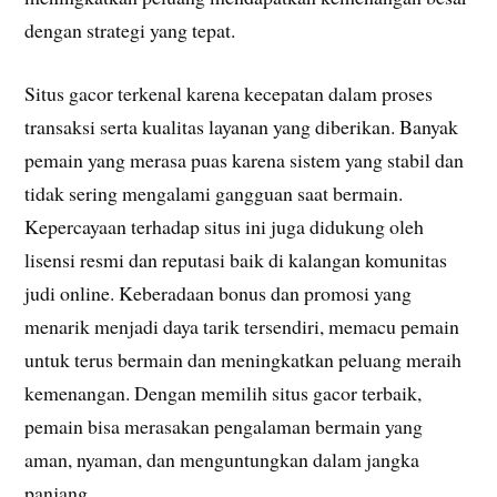
dengan strategi yang tepat.
Situs gacor terkenal karena kecepatan dalam proses
transaksi serta kualitas layanan yang diberikan. Banyak
pemain yang merasa puas karena sistem yang stabil dan
tidak sering mengalami gangguan saat bermain.
Kepercayaan terhadap situs ini juga didukung oleh
lisensi resmi dan reputasi baik di kalangan komunitas
judi online. Keberadaan bonus dan promosi yang
menarik menjadi daya tarik tersendiri, memacu pemain
untuk terus bermain dan meningkatkan peluang meraih
kemenangan. Dengan memilih situs gacor terbaik,
pemain bisa merasakan pengalaman bermain yang
aman, nyaman, dan menguntungkan dalam jangka
panjang.