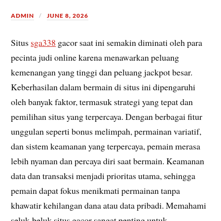
ADMIN
JUNE 8, 2026
Situs
sga338
gacor saat ini semakin diminati oleh para
pecinta judi online karena menawarkan peluang
kemenangan yang tinggi dan peluang jackpot besar.
Keberhasilan dalam bermain di situs ini dipengaruhi
oleh banyak faktor, termasuk strategi yang tepat dan
pemilihan situs yang terpercaya. Dengan berbagai fitur
unggulan seperti bonus melimpah, permainan variatif,
dan sistem keamanan yang terpercaya, pemain merasa
lebih nyaman dan percaya diri saat bermain. Keamanan
data dan transaksi menjadi prioritas utama, sehingga
pemain dapat fokus menikmati permainan tanpa
khawatir kehilangan dana atau data pribadi. Memahami
seluk-beluk situs gacor sangat penting untuk