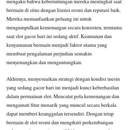
mengaku bahwa keberuntungan mereka meningkat saat
bermain di situs dengan lisensi resmi dan reputasi baik.
Mereka memanfaatkan peluang ini untuk
mengumpulkan kemenangan secara konsisten, terutama
saat slot gacor hari ini sedang aktif. Keamanan dan
kenyamanan bermain menjadi faktor utama yang
membuat pengalaman perjudian semakin
menyenangkan dan menguntungkan.
Akhirnya, menyesuaikan strategi dengan kondisi mesin
yang sedang gacor hari ini menjadi kunci keberhasilan
dalam permainan slot. Mencatat pola kemenangan dan
mengamati fitur menarik yang muncul secara berkala
dapat memberi keunggulan tersendiri. Dengan tetap
bermain di slot resmi dan mengikuti perkembangan