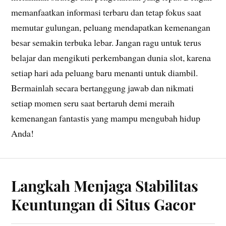
memanfaatkan informasi terbaru dan tetap fokus saat
memutar gulungan, peluang mendapatkan kemenangan
besar semakin terbuka lebar. Jangan ragu untuk terus
belajar dan mengikuti perkembangan dunia slot, karena
setiap hari ada peluang baru menanti untuk diambil.
Bermainlah secara bertanggung jawab dan nikmati
setiap momen seru saat bertaruh demi meraih
kemenangan fantastis yang mampu mengubah hidup
Anda!
Langkah Menjaga Stabilitas
Keuntungan di Situs Gacor