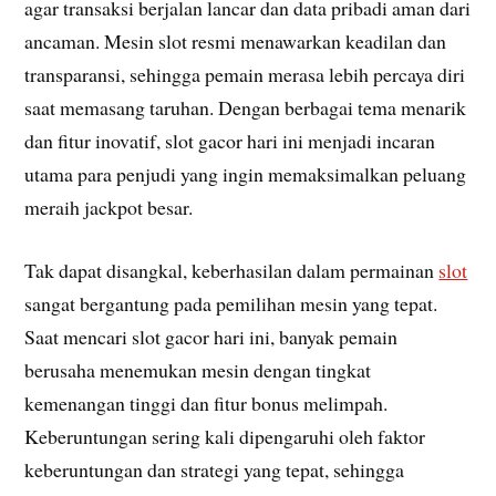
agar transaksi berjalan lancar dan data pribadi aman dari
ancaman. Mesin slot resmi menawarkan keadilan dan
transparansi, sehingga pemain merasa lebih percaya diri
saat memasang taruhan. Dengan berbagai tema menarik
dan fitur inovatif, slot gacor hari ini menjadi incaran
utama para penjudi yang ingin memaksimalkan peluang
meraih jackpot besar.
Tak dapat disangkal, keberhasilan dalam permainan
slot
sangat bergantung pada pemilihan mesin yang tepat.
Saat mencari slot gacor hari ini, banyak pemain
berusaha menemukan mesin dengan tingkat
kemenangan tinggi dan fitur bonus melimpah.
Keberuntungan sering kali dipengaruhi oleh faktor
keberuntungan dan strategi yang tepat, sehingga