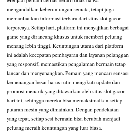
mengandalkan keberuntungan semata, tetapi juga
memanfaatkan informasi terbaru dari situs slot gacor
terpercaya. Setiap hari, platform ini menyajikan berbagai
game yang dirancang khusus untuk memberi peluang
menang lebih tinggi. Keuntungan utama dari platform
ini adalah kecepatan pembayaran dan layanan pelanggan
yang responsif, memastikan pengalaman bermain tetap
lancar dan menyenangkan. Pemain yang mencari sensasi
kemenangan besar harus rutin mengikuti update dan
promosi menarik yang ditawarkan oleh situs slot gacor
hari ini, sehingga mereka bisa memaksimalkan setiap
putaran mesin yang dimainkan. Dengan pendekatan
yang tepat, setiap sesi bermain bisa berubah menjadi
peluang meraih keuntungan yang luar biasa.