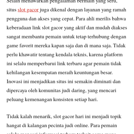
Selain menawarkan pengalaman bermain yang seru,
situs
slot gacor
juga dikenal dengan layanan yang ramah
pengguna dan akses yang cepat. Para ahli merilis bahwa
keberadaan link slot gacor yang aktif dan mudah diakses
sangat membantu pemain untuk tetap terhubung dengan
game favorit mereka kapan saja dan di mana saja. Tidak
perlu khawatir tentang kendala teknis, karena platform
ini selalu memperbarui link terbaru agar pemain tidak
kehilangan kesempatan meraih keuntungan besar.
Inovasi ini menjadikan situs ini semakin diminati dan
dipercaya oleh komunitas judi daring, yang mencari
peluang kemenangan konsisten setiap hari.
Tidak kalah menarik, slot gacor hari ini menjadi topik
hangat di kalangan pecinta judi online. Para pemain