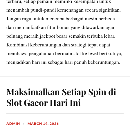
terbaru, setiap pemain memiliki kesempatan untuk
menambah pundi-pundi kemenangan secara signifikan.
Jangan ragu untuk mencoba berbagai mesin berbeda
dan memanfaatkan fitur bonus yang ditawarkan agar
peluang meraih jackpot besar semakin terbuka lebar.
Kombinasi keberuntungan dan strategi tepat dapat
membawa pengalaman bermain slot ke level berikutnya,
menjadikan hari ini sebagai hari penuh keberuntungan.
Maksimalkan Setiap Spin di
Slot Gacor Hari Ini
ADMIN
MARCH 19, 2026