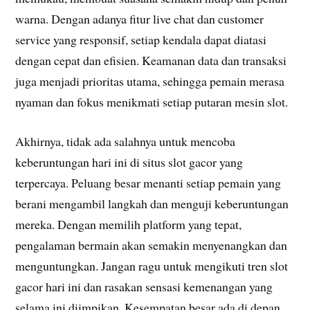
warna. Dengan adanya fitur live chat dan customer
service yang responsif, setiap kendala dapat diatasi
dengan cepat dan efisien. Keamanan data dan transaksi
juga menjadi prioritas utama, sehingga pemain merasa
nyaman dan fokus menikmati setiap putaran mesin slot.
Akhirnya, tidak ada salahnya untuk mencoba
keberuntungan hari ini di situs slot gacor yang
terpercaya. Peluang besar menanti setiap pemain yang
berani mengambil langkah dan menguji keberuntungan
mereka. Dengan memilih platform yang tepat,
pengalaman bermain akan semakin menyenangkan dan
menguntungkan. Jangan ragu untuk mengikuti tren slot
gacor hari ini dan rasakan sensasi kemenangan yang
selama ini diimpikan. Kesempatan besar ada di depan