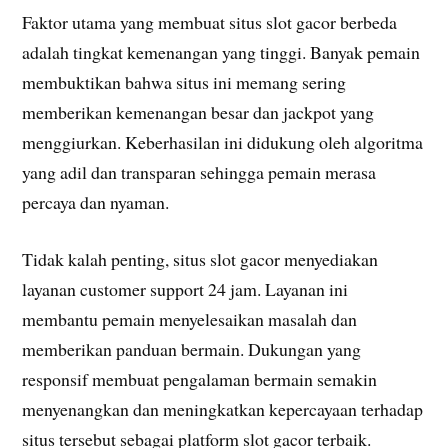
Faktor utama yang membuat situs slot gacor berbeda
adalah tingkat kemenangan yang tinggi. Banyak pemain
membuktikan bahwa situs ini memang sering
memberikan kemenangan besar dan jackpot yang
menggiurkan. Keberhasilan ini didukung oleh algoritma
yang adil dan transparan sehingga pemain merasa
percaya dan nyaman.
Tidak kalah penting, situs slot gacor menyediakan
layanan customer support 24 jam. Layanan ini
membantu pemain menyelesaikan masalah dan
memberikan panduan bermain. Dukungan yang
responsif membuat pengalaman bermain semakin
menyenangkan dan meningkatkan kepercayaan terhadap
situs tersebut sebagai platform slot gacor terbaik.