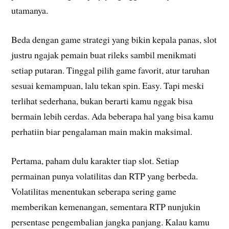
utamanya.
Beda dengan game strategi yang bikin kepala panas, slot
justru ngajak pemain buat rileks sambil menikmati
setiap putaran. Tinggal pilih game favorit, atur taruhan
sesuai kemampuan, lalu tekan spin. Easy. Tapi meski
terlihat sederhana, bukan berarti kamu nggak bisa
bermain lebih cerdas. Ada beberapa hal yang bisa kamu
perhatiin biar pengalaman main makin maksimal.
Pertama, paham dulu karakter tiap slot. Setiap
permainan punya volatilitas dan RTP yang berbeda.
Volatilitas menentukan seberapa sering game
memberikan kemenangan, sementara RTP nunjukin
persentase pengembalian jangka panjang. Kalau kamu