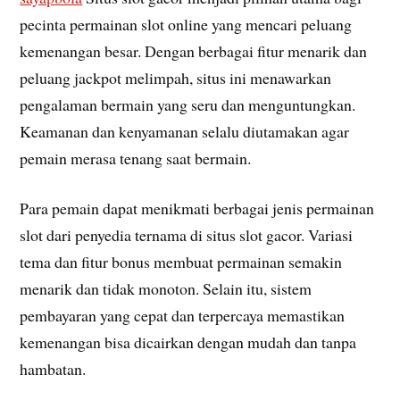
pecinta permainan slot online yang mencari peluang
kemenangan besar. Dengan berbagai fitur menarik dan
peluang jackpot melimpah, situs ini menawarkan
pengalaman bermain yang seru dan menguntungkan.
Keamanan dan kenyamanan selalu diutamakan agar
pemain merasa tenang saat bermain.
Para pemain dapat menikmati berbagai jenis permainan
slot dari penyedia ternama di situs slot gacor. Variasi
tema dan fitur bonus membuat permainan semakin
menarik dan tidak monoton. Selain itu, sistem
pembayaran yang cepat dan terpercaya memastikan
kemenangan bisa dicairkan dengan mudah dan tanpa
hambatan.