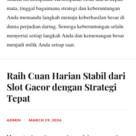
mata, tinggal bagaimana strategi dan keberuntungan
Anda memandu langkah menuju keberhasilan besar di
dunia perjudian daring. Semoga keberuntungan selalu
menyertai setiap langkah Anda dan kemenangan besar
menjadi milik Anda setiap saat.
Raih Cuan Harian Stabil dari
Slot Gacor dengan Strategi
Tepat
ADMIN
MARCH 29, 2026