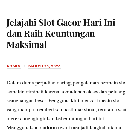
Jelajahi Slot Gacor Hari Ini
dan Raih Keuntungan
Maksimal
ADMIN
MARCH 25, 2026
Dalam dunia perjudian daring, pengalaman bermain slot
semakin diminati karena kemudahan akses dan peluang
kemenangan besar. Pengguna kini mencari mesin slot
yang mampu memberikan hasil maksimal, terutama saat
mereka menginginkan keberuntungan hari ini.
Menggunakan platform resmi menjadi langkah utama