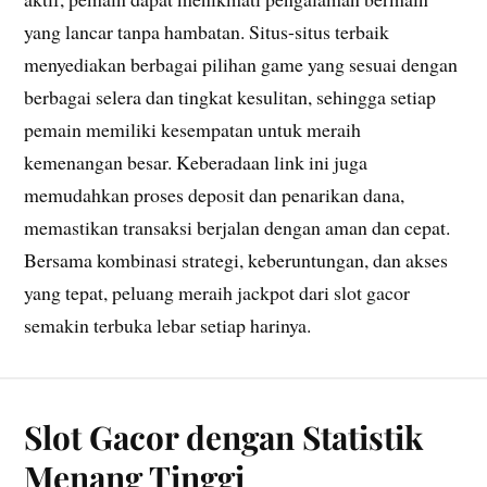
yang lancar tanpa hambatan. Situs-situs terbaik
menyediakan berbagai pilihan game yang sesuai dengan
berbagai selera dan tingkat kesulitan, sehingga setiap
pemain memiliki kesempatan untuk meraih
kemenangan besar. Keberadaan link ini juga
memudahkan proses deposit dan penarikan dana,
memastikan transaksi berjalan dengan aman dan cepat.
Bersama kombinasi strategi, keberuntungan, dan akses
yang tepat, peluang meraih jackpot dari slot gacor
semakin terbuka lebar setiap harinya.
Slot Gacor dengan Statistik
Menang Tinggi