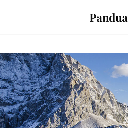
Pandua