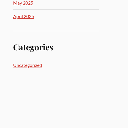
May 2025
April 2025
Categories
Uncategorized