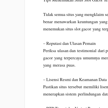
Tidak semua situs yang mengklaim se
benar menawarkan keuntungan yang si
menemukan situs slot gacor yang ter
– Reputasi dan Ulasan Pemain
Periksa ulasan dan testimonial dari pe
gacor yang terpercaya umumnya memil
yang merasa puas.
– Lisensi Resmi dan Keamanan Data
Pastikan situs tersebut memiliki lise
menerapkan sistem perlindungan data