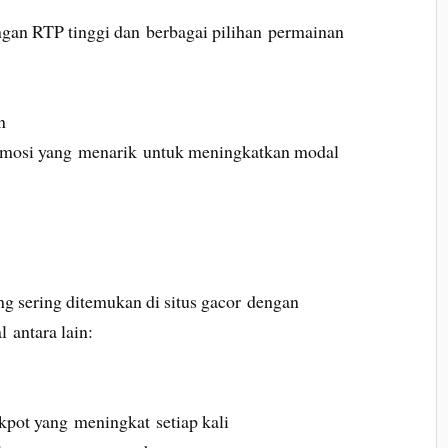
engan RTP tinggi dan berbagai pilihan permainan
n
omosi yang menarik untuk meningkatkan modal
ng sering ditemukan di situs gacor dengan
 antara lain:
pot yang meningkat setiap kali