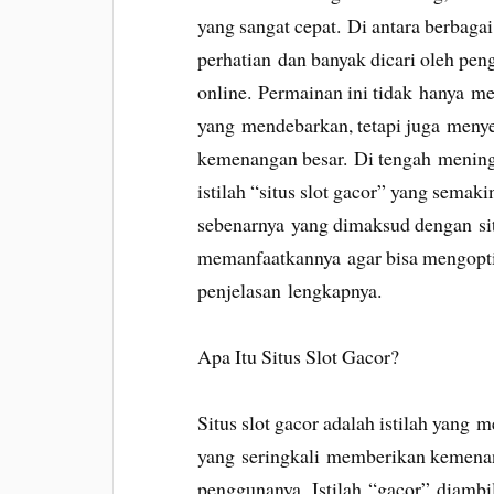
yang sangat cepat. Di antara berbaga
perhatian dan banyak dicari oleh pe
online. Permainan ini tidak hanya m
yang mendebarkan, tetapi juga meny
kemenangan besar. Di tengah meningka
istilah “situs slot gacor” yang sema
sebenarnya yang dimaksud dengan si
memanfaatkannya agar bisa mengopt
penjelasan lengkapnya.
Apa Itu Situs Slot Gacor?
Situs slot gacor adalah istilah yang 
yang seringkali memberikan kemena
penggunanya. Istilah “gacor” diambil