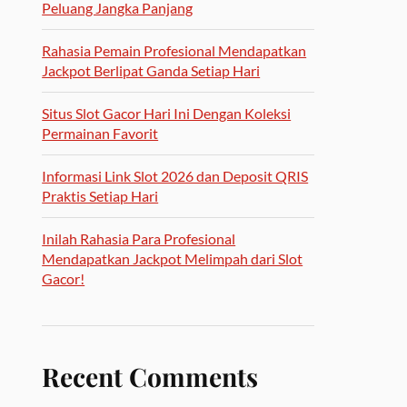
Peluang Jangka Panjang
Rahasia Pemain Profesional Mendapatkan
Jackpot Berlipat Ganda Setiap Hari
Situs Slot Gacor Hari Ini Dengan Koleksi
Permainan Favorit
Informasi Link Slot 2026 dan Deposit QRIS
Praktis Setiap Hari
Inilah Rahasia Para Profesional
Mendapatkan Jackpot Melimpah dari Slot
Gacor!
Recent Comments