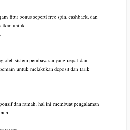
 fitur bonus seperti free spin, cashback, dan
aatkan untuk
.
ng oleh sistem pembayaran yang cepat dan
emain untuk melakukan deposit dan tarik
sponsif dan ramah, hal ini membuat pengalaman
aman.
rpercaya