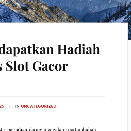
dapatkan Hadiah
s Slot Gacor
25
IN
UNCATEGORIZED
stri perjudian daring mengalami pertumbuhan