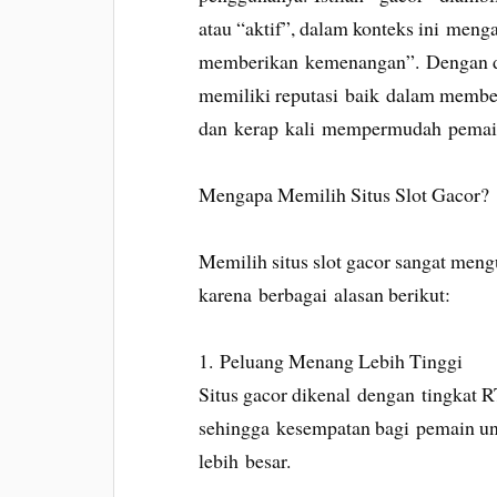
atau “aktif”, dalam konteks ini meng
memberikan kemenangan”. Dengan dem
memiliki reputasi baik dalam memb
dan kerap kali mempermudah pemai
Mengapa Memilih Situs Slot Gacor?
Memilih situs slot gacor sangat men
karena berbagai alasan berikut:
1. Peluang Menang Lebih Tinggi
Situs gacor dikenal dengan tingkat RT
sehingga kesempatan bagi pemain u
lebih besar.