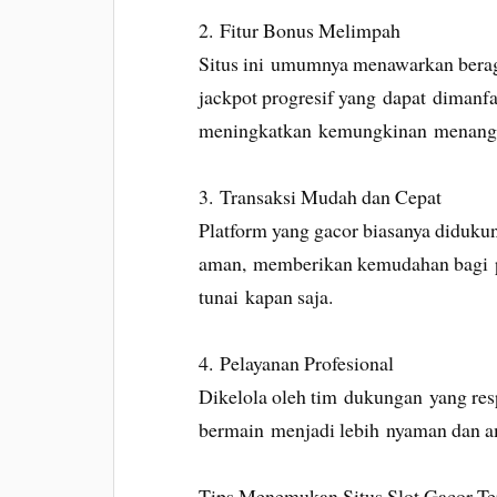
2. Fitur Bonus Melimpah
Situs ini umumnya menawarkan beragam
jackpot progresif yang dapat dimanf
meningkatkan kemungkinan menang
3. Transaksi Mudah dan Cepat
Platform yang gacor biasanya diduku
aman, memberikan kemudahan bagi p
tunai kapan saja.
4. Pelayanan Profesional
Dikelola oleh tim dukungan yang re
bermain menjadi lebih nyaman dan 
Tips Menemukan Situs Slot Gacor Te