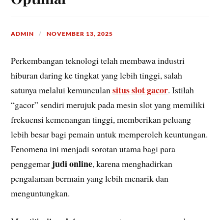
ADMIN
NOVEMBER 13, 2025
Perkembangan teknologi telah membawa industri
hiburan daring ke tingkat yang lebih tinggi, salah
situs slot gacor
satunya melalui kemunculan
. Istilah
“gacor” sendiri merujuk pada mesin slot yang memiliki
frekuensi kemenangan tinggi, memberikan peluang
lebih besar bagi pemain untuk memperoleh keuntungan.
Fenomena ini menjadi sorotan utama bagi para
judi online
penggemar
, karena menghadirkan
pengalaman bermain yang lebih menarik dan
menguntungkan.