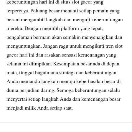
keberuntungan hari ini di situs slot gacor yang
terpercaya. Peluang besar menanti setiap pemain yang
berani mengambil langkah dan menguji keberuntungan
mereka. Dengan memilih platform yang tepat,
pengalaman bermain akan semakin menyenangkan dan
menguntungkan. Jangan ragu untuk mengikuti tren slot
gacor hari ini dan rasakan sensasi kemenangan yang
selama ini diimpikan. Kesempatan besar ada di depan
mata, tinggal bagaimana strategi dan keberuntungan
Anda memandu langkah menuju keberhasilan besar di
dunia perjudian daring. Semoga keberuntungan selalu
menyertai setiap langkah Anda dan kemenangan besar
menjadi milik Anda setiap saat.