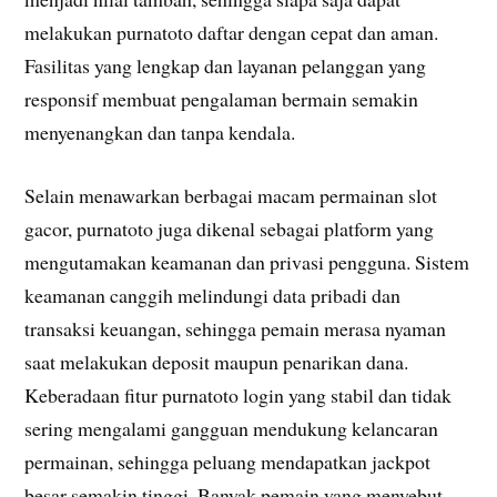
melakukan purnatoto daftar dengan cepat dan aman.
Fasilitas yang lengkap dan layanan pelanggan yang
responsif membuat pengalaman bermain semakin
menyenangkan dan tanpa kendala.
Selain menawarkan berbagai macam permainan slot
gacor, purnatoto juga dikenal sebagai platform yang
mengutamakan keamanan dan privasi pengguna. Sistem
keamanan canggih melindungi data pribadi dan
transaksi keuangan, sehingga pemain merasa nyaman
saat melakukan deposit maupun penarikan dana.
Keberadaan fitur purnatoto login yang stabil dan tidak
sering mengalami gangguan mendukung kelancaran
permainan, sehingga peluang mendapatkan jackpot
besar semakin tinggi. Banyak pemain yang menyebut