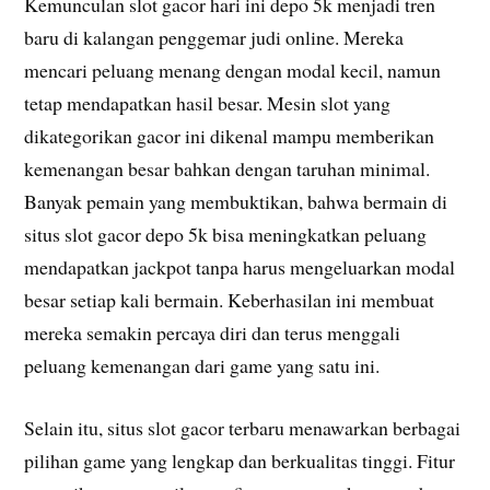
Kemunculan slot gacor hari ini depo 5k menjadi tren
baru di kalangan penggemar judi online. Mereka
mencari peluang menang dengan modal kecil, namun
tetap mendapatkan hasil besar. Mesin slot yang
dikategorikan gacor ini dikenal mampu memberikan
kemenangan besar bahkan dengan taruhan minimal.
Banyak pemain yang membuktikan, bahwa bermain di
situs slot gacor depo 5k bisa meningkatkan peluang
mendapatkan jackpot tanpa harus mengeluarkan modal
besar setiap kali bermain. Keberhasilan ini membuat
mereka semakin percaya diri dan terus menggali
peluang kemenangan dari game yang satu ini.
Selain itu, situs slot gacor terbaru menawarkan berbagai
pilihan game yang lengkap dan berkualitas tinggi. Fitur