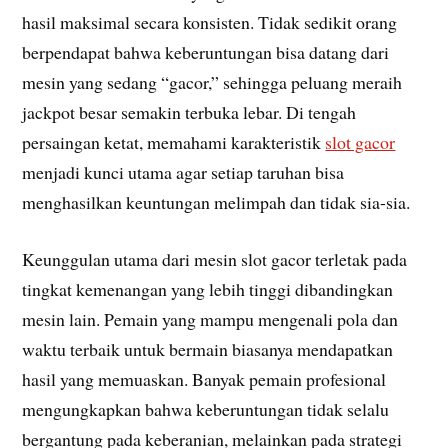
hasil maksimal secara konsisten. Tidak sedikit orang
berpendapat bahwa keberuntungan bisa datang dari
mesin yang sedang “gacor,” sehingga peluang meraih
jackpot besar semakin terbuka lebar. Di tengah
persaingan ketat, memahami karakteristik
slot gacor
menjadi kunci utama agar setiap taruhan bisa
menghasilkan keuntungan melimpah dan tidak sia-sia.
Keunggulan utama dari mesin slot gacor terletak pada
tingkat kemenangan yang lebih tinggi dibandingkan
mesin lain. Pemain yang mampu mengenali pola dan
waktu terbaik untuk bermain biasanya mendapatkan
hasil yang memuaskan. Banyak pemain profesional
mengungkapkan bahwa keberuntungan tidak selalu
bergantung pada keberanian, melainkan pada strategi