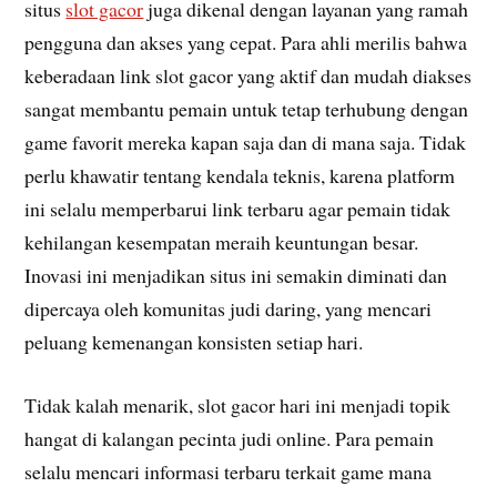
situs
slot gacor
juga dikenal dengan layanan yang ramah
pengguna dan akses yang cepat. Para ahli merilis bahwa
keberadaan link slot gacor yang aktif dan mudah diakses
sangat membantu pemain untuk tetap terhubung dengan
game favorit mereka kapan saja dan di mana saja. Tidak
perlu khawatir tentang kendala teknis, karena platform
ini selalu memperbarui link terbaru agar pemain tidak
kehilangan kesempatan meraih keuntungan besar.
Inovasi ini menjadikan situs ini semakin diminati dan
dipercaya oleh komunitas judi daring, yang mencari
peluang kemenangan konsisten setiap hari.
Tidak kalah menarik, slot gacor hari ini menjadi topik
hangat di kalangan pecinta judi online. Para pemain
selalu mencari informasi terbaru terkait game mana