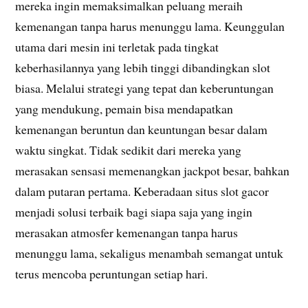
mereka ingin memaksimalkan peluang meraih
kemenangan tanpa harus menunggu lama. Keunggulan
utama dari mesin ini terletak pada tingkat
keberhasilannya yang lebih tinggi dibandingkan slot
biasa. Melalui strategi yang tepat dan keberuntungan
yang mendukung, pemain bisa mendapatkan
kemenangan beruntun dan keuntungan besar dalam
waktu singkat. Tidak sedikit dari mereka yang
merasakan sensasi memenangkan jackpot besar, bahkan
dalam putaran pertama. Keberadaan situs slot gacor
menjadi solusi terbaik bagi siapa saja yang ingin
merasakan atmosfer kemenangan tanpa harus
menunggu lama, sekaligus menambah semangat untuk
terus mencoba peruntungan setiap hari.