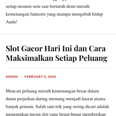
setiap momen seru saat bertaruh demi meraih
kemenangan fantastis yang mampu mengubah hidup
Anda!
Slot Gacor Hari Ini dan Cara
Maksimalkan Setiap Peluang
ADMIN
FEBRUARY 5, 2026
Mencari peluang meraih kemenangan besar dalam
dunia perjudian daring memang menjadi hasrat utama
banyak pemain. Salah satu trik yang sering dicari adalah
menemukan mesin slot yang benar-benar memberikan