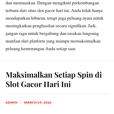
dan memuaskan. Dengan mengikuti perkembangan
terbaru dari situs slot gacor hari ini, Anda tidak hanya
mendapatkan hiburan, tetapi juga peluang nyata untuk
meningkatkan penghasilan secara signifikan. Jadi,
jangan ragu untuk bergabung dan rasakan langsung
manfaat dari platform yang mampu memaksimalkan
peluang kemenangan Anda setiap saat.
Maksimalkan Setiap Spin di
Slot Gacor Hari Ini
ADMIN
MARCH 19, 2026