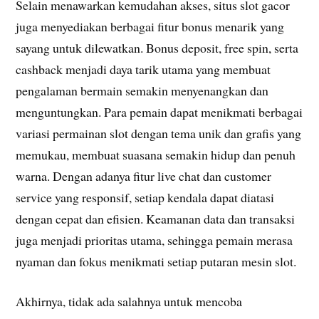
Selain menawarkan kemudahan akses, situs slot gacor
juga menyediakan berbagai fitur bonus menarik yang
sayang untuk dilewatkan. Bonus deposit, free spin, serta
cashback menjadi daya tarik utama yang membuat
pengalaman bermain semakin menyenangkan dan
menguntungkan. Para pemain dapat menikmati berbagai
variasi permainan slot dengan tema unik dan grafis yang
memukau, membuat suasana semakin hidup dan penuh
warna. Dengan adanya fitur live chat dan customer
service yang responsif, setiap kendala dapat diatasi
dengan cepat dan efisien. Keamanan data dan transaksi
juga menjadi prioritas utama, sehingga pemain merasa
nyaman dan fokus menikmati setiap putaran mesin slot.
Akhirnya, tidak ada salahnya untuk mencoba