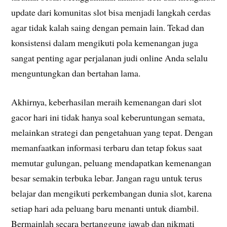
update dari komunitas slot bisa menjadi langkah cerdas
agar tidak kalah saing dengan pemain lain. Tekad dan
konsistensi dalam mengikuti pola kemenangan juga
sangat penting agar perjalanan judi online Anda selalu
menguntungkan dan bertahan lama.
Akhirnya, keberhasilan meraih kemenangan dari slot
gacor hari ini tidak hanya soal keberuntungan semata,
melainkan strategi dan pengetahuan yang tepat. Dengan
memanfaatkan informasi terbaru dan tetap fokus saat
memutar gulungan, peluang mendapatkan kemenangan
besar semakin terbuka lebar. Jangan ragu untuk terus
belajar dan mengikuti perkembangan dunia slot, karena
setiap hari ada peluang baru menanti untuk diambil.
Bermainlah secara bertanggung jawab dan nikmati