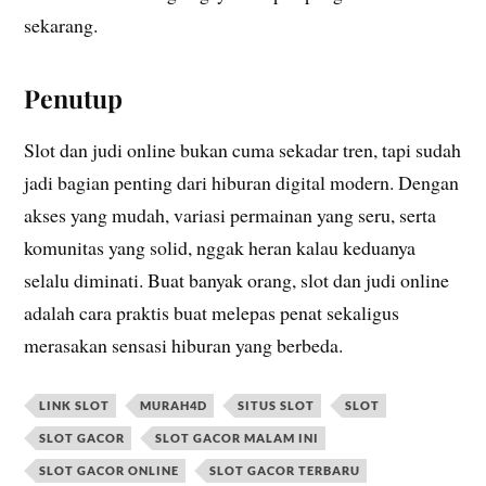
sekarang.
Penutup
Slot dan judi online bukan cuma sekadar tren, tapi sudah
jadi bagian penting dari hiburan digital modern. Dengan
akses yang mudah, variasi permainan yang seru, serta
komunitas yang solid, nggak heran kalau keduanya
selalu diminati. Buat banyak orang, slot dan judi online
adalah cara praktis buat melepas penat sekaligus
merasakan sensasi hiburan yang berbeda.
LINK SLOT
MURAH4D
SITUS SLOT
SLOT
SLOT GACOR
SLOT GACOR MALAM INI
SLOT GACOR ONLINE
SLOT GACOR TERBARU