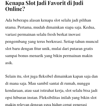
Kenapa Slot Jadi Favorit di Judi
Online?
Ada beberapa alasan kenapa slot selalu jadi pilihan
utama. Pertama, mudah dimainkan siapa saja. Kedua,
variasi permainan selalu fresh berkat inovasi
pengembang yang terus berkreasi. Setiap tahun muncul
slot baru dengan fitur unik, mulai dari putaran gratis
sampai bonus menarik yang bikin permainan makin
asik.
Selain itu, slot juga fleksibel dimainkan kapan saja dan
di mana saja. Mau sambil santai di rumah, nunggu
kendaraan, atau saat istirahat kerja, slot selalu bisa jadi
opsi hiburan instan. Fleksibilitas inilah yang bikin slot
makin relevan dengan gaya hidup cepat generasi