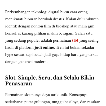
Perkembangan teknologi digital bikin cara orang
menikmati hiburan berubah drastis. Kalau dulu hiburan
identik dengan nonton film di bioskop atau main gim
konsol, sekarang pilihan makin beragam. Salah satu
slot
yang sedang populer adalah permainan
yang sering
judi online
hadir di platform
. Tren ini bukan sekadar
hype sesaat, tapi sudah jadi gaya hidup baru yang dekat
dengan generasi modern.
Slot: Simple, Seru, dan Selalu Bikin
Penasaran
Permainan slot punya daya tarik unik. Konsepnya
sederhana: putar gulungan, tunggu hasilnya, dan rasakan