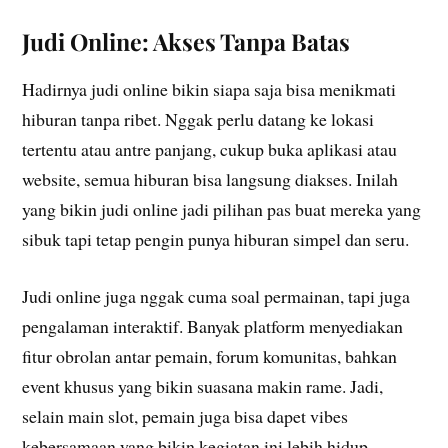
Judi Online: Akses Tanpa Batas
Hadirnya judi online bikin siapa saja bisa menikmati
hiburan tanpa ribet. Nggak perlu datang ke lokasi
tertentu atau antre panjang, cukup buka aplikasi atau
website, semua hiburan bisa langsung diakses. Inilah
yang bikin judi online jadi pilihan pas buat mereka yang
sibuk tapi tetap pengin punya hiburan simpel dan seru.
Judi online juga nggak cuma soal permainan, tapi juga
pengalaman interaktif. Banyak platform menyediakan
fitur obrolan antar pemain, forum komunitas, bahkan
event khusus yang bikin suasana makin rame. Jadi,
selain main slot, pemain juga bisa dapet vibes
kebersamaan yang bikin kegiatan ini lebih hidup.