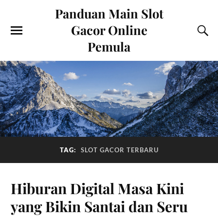
Panduan Main Slot
Gacor Online
Pemula
TAG:
SLOT GACOR TERBARU
Hiburan Digital Masa Kini
yang Bikin Santai dan Seru