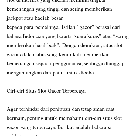
kemenangan yang tinggi dan sering memberikan
jackpot atau hadiah besar
kepada para pemainnya. Istilah “gacor” berasal dari
bahasa Indonesia yang berarti “suara keras” atau “sering
memberikan hasil baik”. Dengan demikian, situs slot
gacor adalah situs yang kerap kali memberikan
kemenangan kepada penggunanya, sehingga dianggap
menguntungkan dan patut untuk dicoba.
Ciri-ciri Situs Slot Gacor Terpercaya
Agar terhindar dari penipuan dan tetap aman saat
bermain, penting untuk memahami ciri-ciri situs slot
gacor yang terpercaya. Berikut adalah beberapa