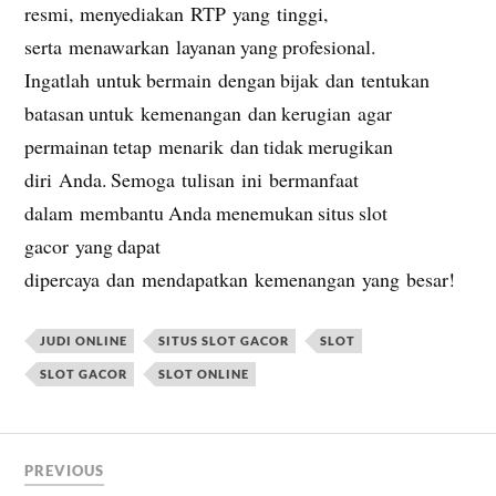
resmi, menyediakan RTP yang tinggi,
serta menawarkan layanan yang profesional.
Ingatlah untuk bermain dengan bijak dan tentukan
batasan untuk kemenangan dan kerugian agar
permainan tetap menarik dan tidak merugikan
diri Anda. Semoga tulisan ini bermanfaat
dalam membantu Anda menemukan situs slot
gacor yang dapat
dipercaya dan mendapatkan kemenangan yang besar!
JUDI ONLINE
SITUS SLOT GACOR
SLOT
SLOT GACOR
SLOT ONLINE
PREVIOUS