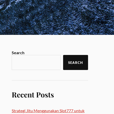
Search
SEARCH
Recent Posts
Strategi Jitu Menggunakan Slot777 untuk