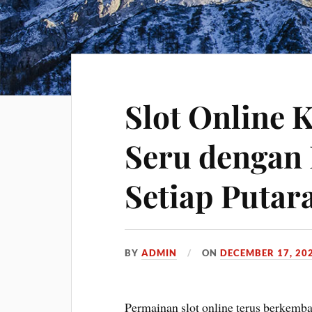
Slot Online 
Seru dengan
Setiap Putar
BY
ADMIN
ON
DECEMBER 17, 20
Permainan slot online terus berkemba