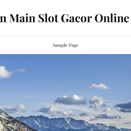
n Main Slot Gacor Online
Sample Page