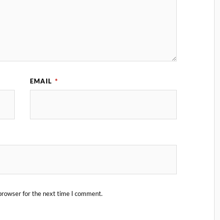
EMAIL
*
browser for the next time I comment.