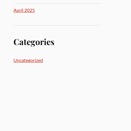
April 2025
Categories
Uncategorized