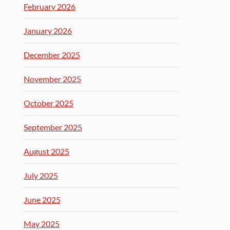
February 2026
January 2026
December 2025
November 2025
October 2025
September 2025
August 2025
July 2025
June 2025
May 2025