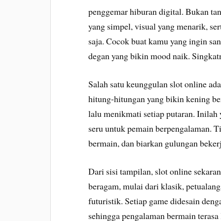
penggemar hiburan digital. Bukan ta
yang simpel, visual yang menarik, se
saja. Cocok buat kamu yang ingin sant
degan yang bikin mood naik. Singkatnya
Salah satu keunggulan slot online ad
hitung-hitungan yang bikin kening 
lalu menikmati setiap putaran. Inila
seru untuk pemain berpengalaman. Tin
bermain, dan biarkan gulungan bekerj
Dari sisi tampilan, slot online sekar
beragam, mulai dari klasik, petualan
futuristik. Setiap game didesain denga
sehingga pengalaman bermain terasa l