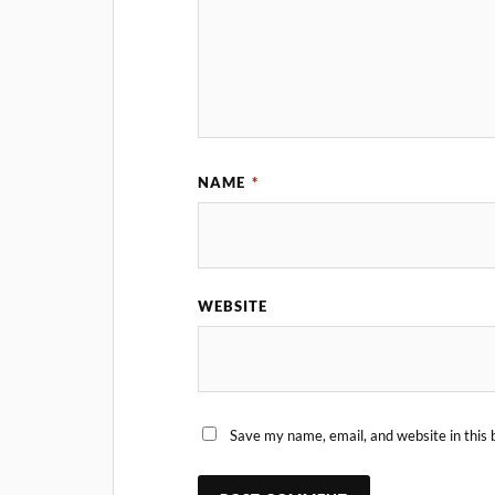
NAME
*
WEBSITE
Save my name, email, and website in this 