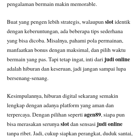
pengalaman bermain makin memorable.
slot
Buat yang pengen lebih strategis, walaupun
identik
dengan keberuntungan, ada beberapa tips sederhana
yang bisa dicoba. Misalnya, pahami pola permainan,
manfaatkan bonus dengan maksimal, dan pilih waktu
judi online
bermain yang pas. Tapi tetap ingat, inti dari
adalah hiburan dan keseruan, jadi jangan sampai lupa
bersenang-senang.
Kesimpulannya, hiburan digital sekarang semakin
lengkap dengan adanya platform yang aman dan
agen89
terpercaya. Dengan pilihan seperti
, siapa pun
slot
judi online
bisa merasakan serunya
dan sensasi
tanpa ribet. Jadi, cukup siapkan perangkat, duduk santai,