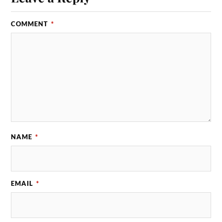
COMMENT
*
NAME
*
EMAIL
*