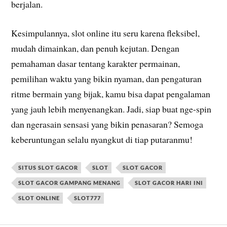
berjalan.
Kesimpulannya, slot online itu seru karena fleksibel,
mudah dimainkan, dan penuh kejutan. Dengan
pemahaman dasar tentang karakter permainan,
pemilihan waktu yang bikin nyaman, dan pengaturan
ritme bermain yang bijak, kamu bisa dapat pengalaman
yang jauh lebih menyenangkan. Jadi, siap buat nge-spin
dan ngerasain sensasi yang bikin penasaran? Semoga
keberuntungan selalu nyangkut di tiap putaranmu!
SITUS SLOT GACOR
SLOT
SLOT GACOR
SLOT GACOR GAMPANG MENANG
SLOT GACOR HARI INI
SLOT ONLINE
SLOT777