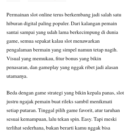
Permainan slot online terus berkembang jadi salah satu
hiburan digital paling populer. Dari kalangan pemain
santai sampai yang udah lama berkecimpung di dunia
game, semua sepakat kalau slot menawarkan
pengalaman bermain yang simpel namun tetap nagih.
Visual yang memukau, fitur bonus yang bikin
penasaran, dan gameplay yang nggak ribet jadi alasan
utamanya.
Beda dengan game strategi yang bikin kepala panas, slot
justru ngajak pemain buat rileks sambil menikmati
setiap putaran. Tinggal pilih game favorit, atur taruhan
sesuai kemampuan, lalu tekan spin. Easy. Tapi meski
terlihat sederhana, bukan berarti kamu nggak bisa