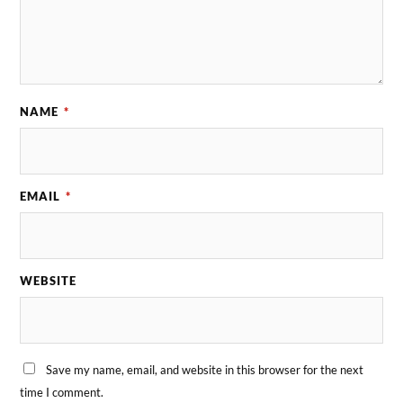
NAME
*
EMAIL
*
WEBSITE
Save my name, email, and website in this browser for the next
time I comment.