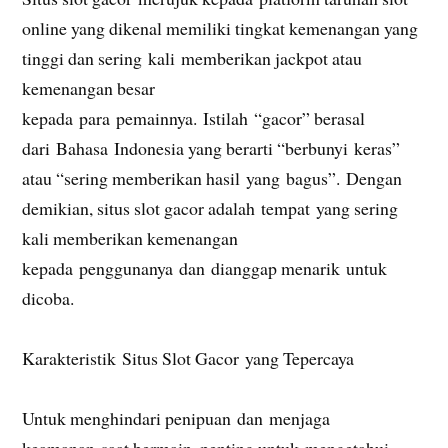
online yang dikenal memiliki tingkat kemenangan yang
tinggi dan sering kali memberikan jackpot atau
kemenangan besar
kepada para pemainnya. Istilah “gacor” berasal
dari Bahasa Indonesia yang berarti “berbunyi keras”
atau “sering memberikan hasil yang bagus”. Dengan
demikian, situs slot gacor adalah tempat yang sering
kali memberikan kemenangan
kepada penggunanya dan dianggap menarik untuk
dicoba.
Karakteristik Situs Slot Gacor yang Tepercaya
Untuk menghindari penipuan dan menjaga