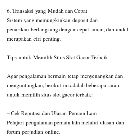
6. Transaksi yang Mudah dan Cepat
Sistem yang memungkinkan deposit dan
penarikan berlangsung dengan cepat, aman, dan andal
merupakan ciri penting.
Tips untuk Memilih Situs Slot Gacor Terbaik
Agar pengalaman bermain tetap menyenangkan dan
menguntungkan, berikut ini adalah beberapa saran
untuk memilih situs slot gacor terbaik:
– Cek Reputasi dan Ulasan Pemain Lain
Pelajari pengalaman pemain lain melalui ulasan dan
forum perjudian online.