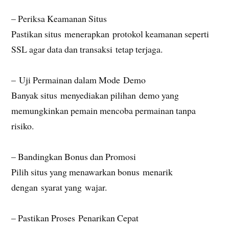
– Periksa Keamanan Situs
Pastikan situs menerapkan protokol keamanan seperti
SSL agar data dan transaksi tetap terjaga.
– Uji Permainan dalam Mode Demo
Banyak situs menyediakan pilihan demo yang
memungkinkan pemain mencoba permainan tanpa
risiko.
– Bandingkan Bonus dan Promosi
Pilih situs yang menawarkan bonus menarik
dengan syarat yang wajar.
– Pastikan Proses Penarikan Cepat