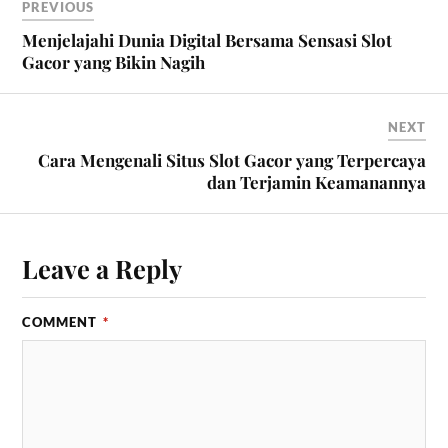
PREVIOUS
Menjelajahi Dunia Digital Bersama Sensasi Slot
Gacor yang Bikin Nagih
NEXT
Cara Mengenali Situs Slot Gacor yang Terpercaya
dan Terjamin Keamanannya
Leave a Reply
COMMENT
*