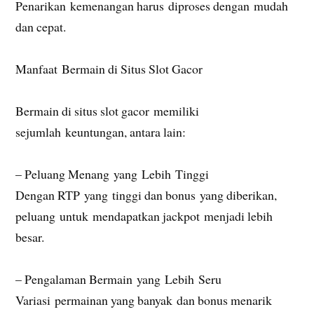
Penarikan kemenangan harus diproses dengan mudah
dan cepat.
Manfaat Bermain di Situs Slot Gacor
Bermain di situs slot gacor memiliki
sejumlah keuntungan, antara lain:
– Peluang Menang yang Lebih Tinggi
Dengan RTP yang tinggi dan bonus yang diberikan,
peluang untuk mendapatkan jackpot menjadi lebih
besar.
– Pengalaman Bermain yang Lebih Seru
Variasi permainan yang banyak dan bonus menarik