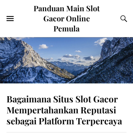
Panduan Main Slot
Gacor Online
Pemula
Bagaimana Situs Slot Gacor
Mempertahankan Reputasi
sebagai Platform Terpercaya