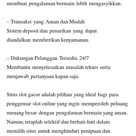
membuat pengalaman bermain lebih mengasyikkan.
– Transaksi yang Aman dan Mudah
Sistem deposit dan penarikan yang dapat
diandalkan memberikan kenyamanan.
– Dukungan Pelanggan Tersedia 24/7
Membantu menyelesaikan masalah teknis serta
menjawab pertanyaan kapan saja.
Situs slot gacor adalah pilihan yang ideal bagi para
penggemar slot online yang ingin memperoleh peluang
menang besar dengan pengalaman bermain yang aman.
Namun, tetaplah selektif dan berhati-hati dalam
memilih situs untuk menghindari penipuan dan