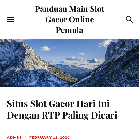
Panduan Main Slot
Gacor Online
Pemula
Situs Slot Gacor Hari Ini
Dengan RTP Paling Dicari
ADMIN
FEBRUARY 12, 2026