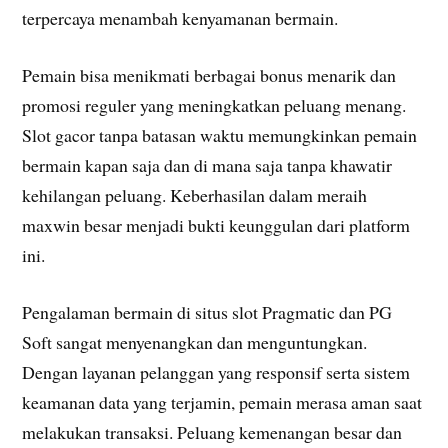
terpercaya menambah kenyamanan bermain.
Pemain bisa menikmati berbagai bonus menarik dan
promosi reguler yang meningkatkan peluang menang.
Slot gacor tanpa batasan waktu memungkinkan pemain
bermain kapan saja dan di mana saja tanpa khawatir
kehilangan peluang. Keberhasilan dalam meraih
maxwin besar menjadi bukti keunggulan dari platform
ini.
Pengalaman bermain di situs slot Pragmatic dan PG
Soft sangat menyenangkan dan menguntungkan.
Dengan layanan pelanggan yang responsif serta sistem
keamanan data yang terjamin, pemain merasa aman saat
melakukan transaksi. Peluang kemenangan besar dan