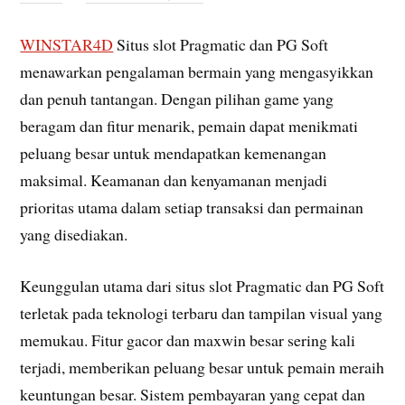
WINSTAR4D
Situs slot Pragmatic dan PG Soft
menawarkan pengalaman bermain yang mengasyikkan
dan penuh tantangan. Dengan pilihan game yang
beragam dan fitur menarik, pemain dapat menikmati
peluang besar untuk mendapatkan kemenangan
maksimal. Keamanan dan kenyamanan menjadi
prioritas utama dalam setiap transaksi dan permainan
yang disediakan.
Keunggulan utama dari situs slot Pragmatic dan PG Soft
terletak pada teknologi terbaru dan tampilan visual yang
memukau. Fitur gacor dan maxwin besar sering kali
terjadi, memberikan peluang besar untuk pemain meraih
keuntungan besar. Sistem pembayaran yang cepat dan