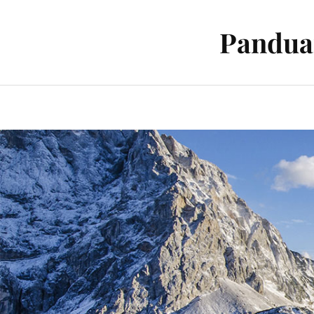
Pandua