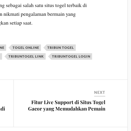
sebagai salah satu situs togel terbaik di
an nikmati pengalaman bermain yang
an setiap saat.
NE
TOGEL ONLINE
TRIBUN TOGEL
R
TRIBUNTOGEL LINK
TRIBUNTOGEL LOGIN
NEXT
Fitur Live Support di Situs Togel
di
Gacor yang Memudahkan Pemain