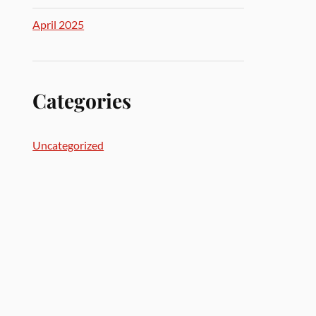
April 2025
Categories
Uncategorized