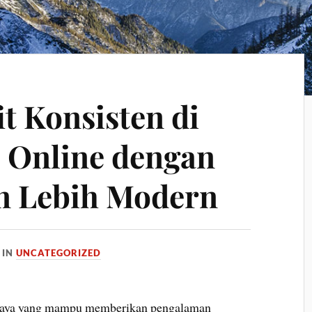
t Konsisten di
 Online dengan
n Lebih Modern
IN
UNCATEGORIZED
ercaya yang mampu memberikan pengalaman