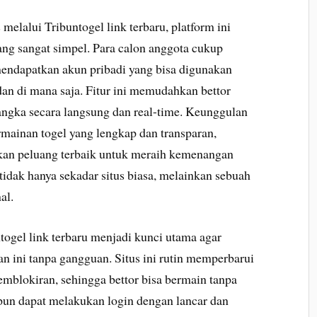
lalui Tribuntogel link terbaru, platform ini
ang sangat simpel. Para calon anggota cukup
endapatkan akun pribadi yang bisa digunakan
an di mana saja. Fitur ini memudahkan bettor
angka secara langsung dan real-time. Keunggulan
permainan togel yang lengkap dan transparan,
an peluang terbaik untuk meraih kemenangan
tidak hanya sekadar situs biasa, melainkan sebuah
al.
togel link terbaru menjadi kunci utama agar
n ini tanpa gangguan. Situs ini rutin memperbarui
pemblokiran, sehingga bettor bisa bermain tanpa
pa pun dapat melakukan login dengan lancar dan