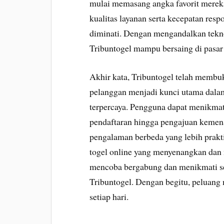
mulai memasang angka favorit mereka
kualitas layanan serta kecepatan re
diminati. Dengan mengandalkan tekno
Tribuntogel mampu bersaing di pasar 
Akhir kata, Tribuntogel telah membu
pelanggan menjadi kunci utama dala
terpercaya. Pengguna dapat menikmati
pendaftaran hingga pengajuan kemena
pengalaman berbeda yang lebih prakt
togel online yang menyenangkan dan 
mencoba bergabung dan menikmati s
Tribuntogel. Dengan begitu, peluang
setiap hari.