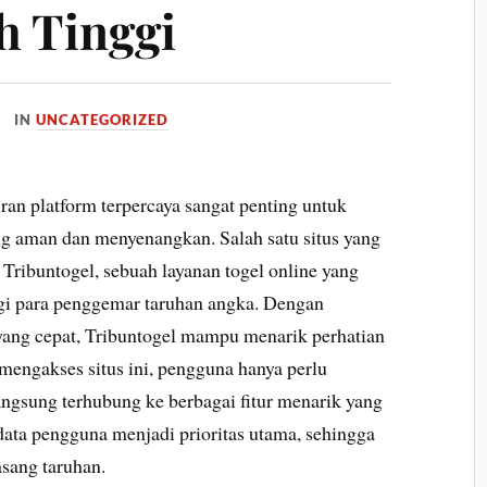
h Tinggi
IN
UNCATEGORIZED
ran platform terpercaya sangat penting untuk
 aman dan menyenangkan. Salah satu situs yang
Tribuntogel, sebuah layanan togel online yang
i para penggemar taruhan angka. Dengan
yang cepat, Tribuntogel mampu menarik perhatian
engakses situs ini, pengguna hanya perlu
angsung terhubung ke berbagai fitur menarik yang
data pengguna menjadi prioritas utama, sehingga
sang taruhan.