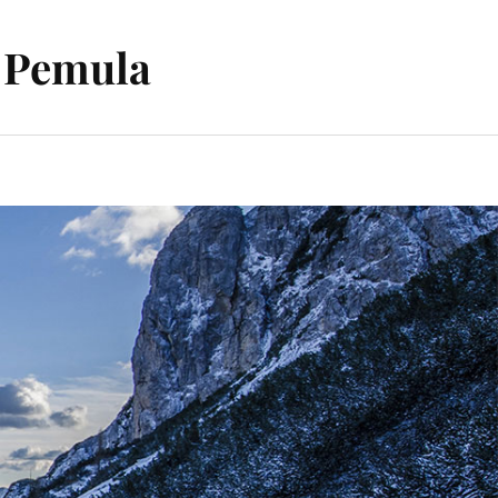
 Pemula