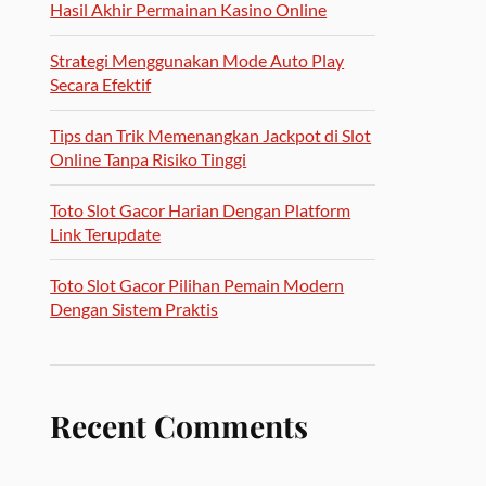
Hasil Akhir Permainan Kasino Online
Strategi Menggunakan Mode Auto Play
Secara Efektif
Tips dan Trik Memenangkan Jackpot di Slot
Online Tanpa Risiko Tinggi
Toto Slot Gacor Harian Dengan Platform
Link Terupdate
Toto Slot Gacor Pilihan Pemain Modern
Dengan Sistem Praktis
Recent Comments