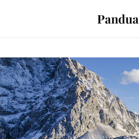
Pandua