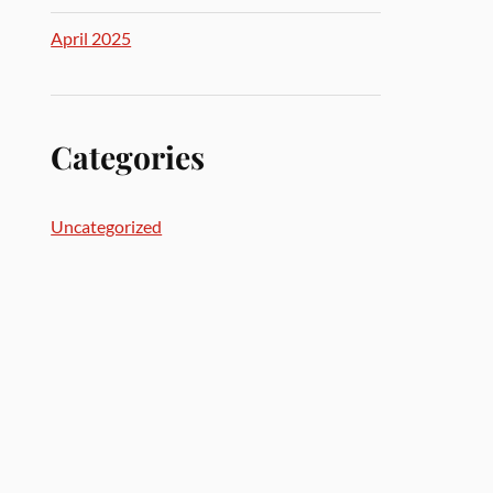
April 2025
Categories
Uncategorized