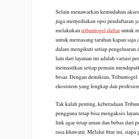
Selain menawarkan kemudahan akses me
juga menyediakan opsi pendaftaran y
melakukan
tribuntogel daftar
untuk m
untuk memasang taruhan kapan saja d
dalam mengikuti setiap pengeluaran 
lain dari layanan ini adalah variasi 
memastikan setiap pemain mendapatk
besar. Dengan demikian, Tribuntogel 
ekosistem yang lengkap dan profesion
Tak kalah penting, keberadaan Tribun
pengguna tetap bisa mengakses layana
link agar tetap aman dan bebas dari 
rasa khawatir. Melalui fitur ini, sia