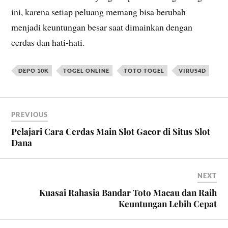
ini, karena setiap peluang memang bisa berubah
menjadi keuntungan besar saat dimainkan dengan
cerdas dan hati-hati.
DEPO 10K
TOGEL ONLINE
TOTO TOGEL
VIRUS4D
PREVIOUS
Pelajari Cara Cerdas Main Slot Gacor di Situs Slot
Dana
NEXT
Kuasai Rahasia Bandar Toto Macau dan Raih
Keuntungan Lebih Cepat