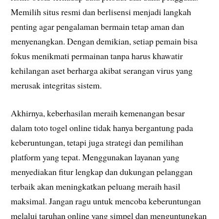
Memilih situs resmi dan berlisensi menjadi langkah
penting agar pengalaman bermain tetap aman dan
menyenangkan. Dengan demikian, setiap pemain bisa
fokus menikmati permainan tanpa harus khawatir
kehilangan aset berharga akibat serangan virus yang
merusak integritas sistem.
Akhirnya, keberhasilan meraih kemenangan besar
dalam toto togel online tidak hanya bergantung pada
keberuntungan, tetapi juga strategi dan pemilihan
platform yang tepat. Menggunakan layanan yang
menyediakan fitur lengkap dan dukungan pelanggan
terbaik akan meningkatkan peluang meraih hasil
maksimal. Jangan ragu untuk mencoba keberuntungan
melalui taruhan online yang simpel dan menguntungkan