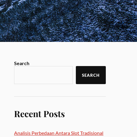
Search
SEARCH
Recent Posts
Analisis Perbedaan Antara Slot Tradisional