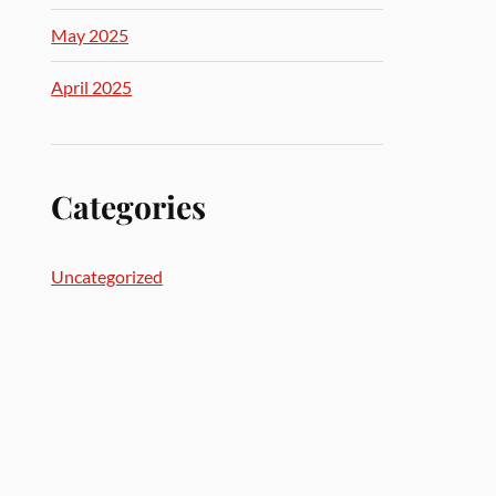
May 2025
April 2025
Categories
Uncategorized