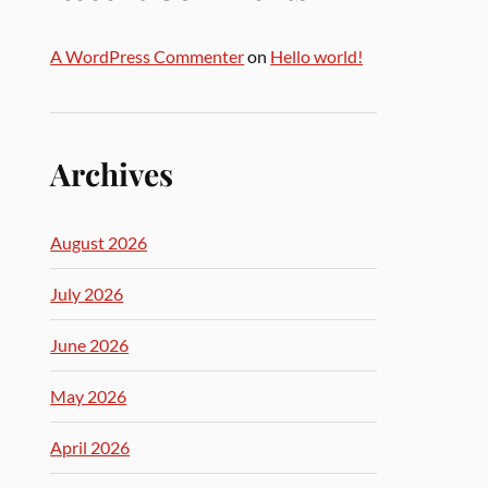
A WordPress Commenter
on
Hello world!
Archives
August 2026
July 2026
June 2026
May 2026
April 2026