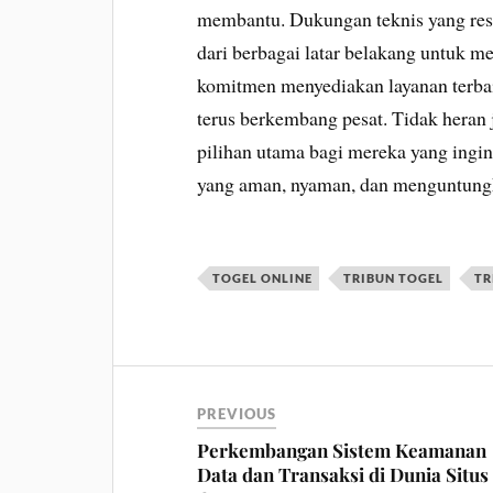
membantu. Dukungan teknis yang re
dari berbagai latar belakang untuk m
komitmen menyediakan layanan terbai
terus berkembang pesat. Tidak heran 
pilihan utama bagi mereka yang ingi
yang aman, nyaman, dan menguntung
TOGEL ONLINE
TRIBUN TOGEL
TR
PREVIOUS
Perkembangan Sistem Keamanan
Data dan Transaksi di Dunia Situs