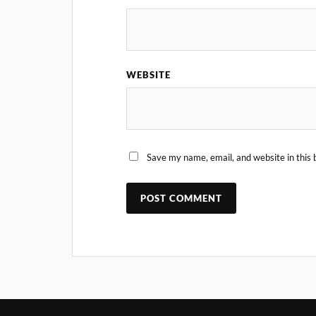
WEBSITE
Save my name, email, and website in this 