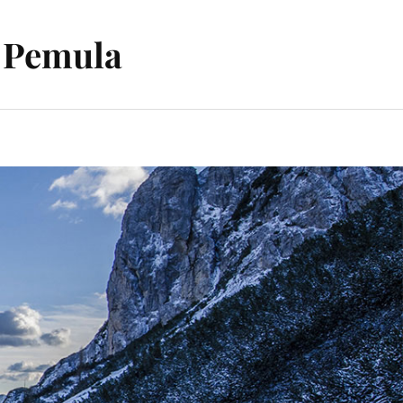
 Pemula