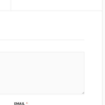
EMAIL
*