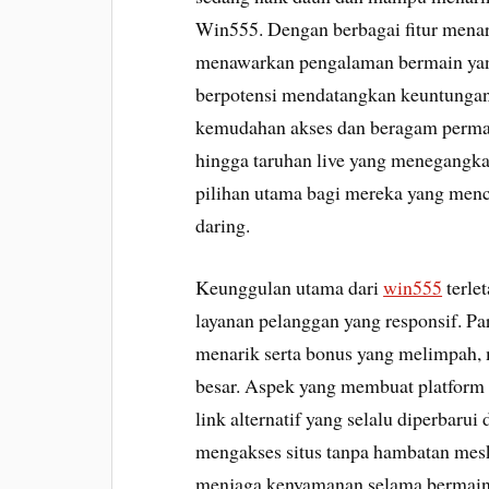
Win555. Dengan berbagai fitur menarik
menawarkan pengalaman bermain yang
berpotensi mendatangkan keuntungan
kemudahan akses dan beragam permain
hingga taruhan live yang menegangka
pilihan utama bagi mereka yang menca
daring.
Keunggulan utama dari
win555
terle
layanan pelanggan yang responsif. P
menarik serta bonus yang melimpah,
besar. Aspek yang membuat platform
link alternatif yang selalu diperbaru
mengakses situs tanpa hambatan mesk
menjaga kenyamanan selama bermain, 