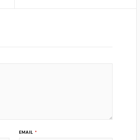
EMAIL
*