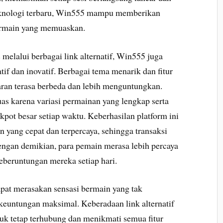
knologi terbaru, Win555 mampu memberikan
ermain yang memuaskan.
elalui berbagai link alternatif, Win555 juga
atif dan inovatif. Berbagai tema menarik dan fitur
ran terasa berbeda dan lebih menguntungkan.
as karena variasi permainan yang lengkap serta
pot besar setiap waktu. Keberhasilan platform ini
 yang cepat dan terpercaya, sehingga transaksi
ngan demikian, para pemain merasa lebih percaya
eberuntungan mereka setiap hari.
pat merasakan sensasi bermain yang tak
keuntungan maksimal. Keberadaan link alternatif
tuk tetap terhubung dan menikmati semua fitur