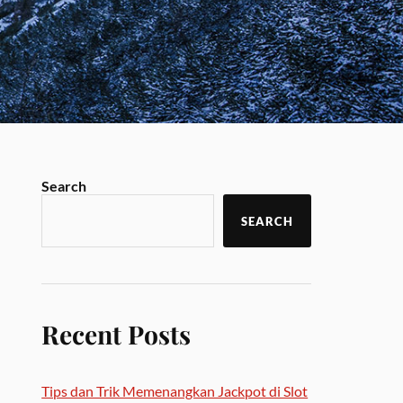
Search
SEARCH
Recent Posts
Tips dan Trik Memenangkan Jackpot di Slot