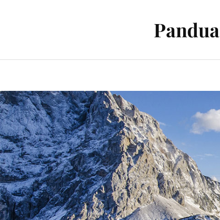
Pandua