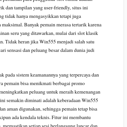
 dan tampilan yang user-friendly, situs ini
 tidak hanya mengasyikkan tetapi juga
 maksimal. Banyak pemain merasa tertarik karena
an seru yang ditawarkan, mulai dari slot klasik
n. Tidak heran jika Win555 menjadi salah satu
ri sensasi dan peluang besar dalam dunia judi
tak pada sistem keamanannya yang terpercaya dan
ara pemain bisa menikmati berbagai promo
 meningkatkan peluang untuk meraih kemenangan
 ini semakin diminati adalah keberadaan Win555
i dan aman digunakan, sehingga pemain tetap bisa
ipun ada kendala teknis. Fitur ini membantu
memastikan setiap sesi berlangsung lancar dan