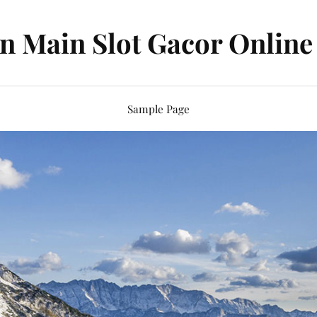
n Main Slot Gacor Online
Sample Page