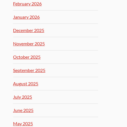
February 2026
January 2026
December 2025
November 2025
October 2025
September 2025
August 2025
July 2025
June 2025
May 2025