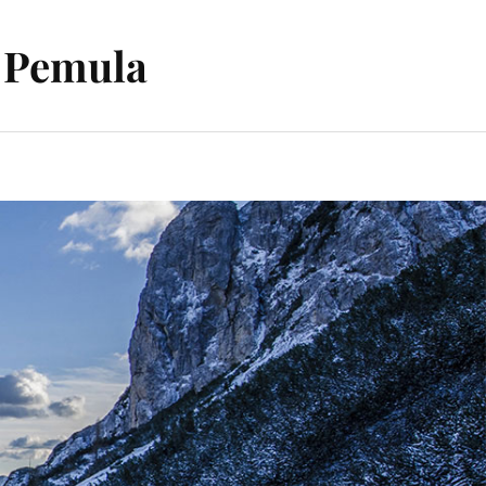
 Pemula