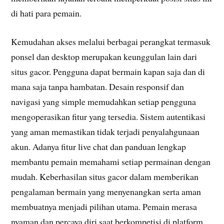
di hati para pemain.
Kemudahan akses melalui berbagai perangkat termasuk
ponsel dan desktop merupakan keunggulan lain dari
situs gacor. Pengguna dapat bermain kapan saja dan di
mana saja tanpa hambatan. Desain responsif dan
navigasi yang simple memudahkan setiap pengguna
mengoperasikan fitur yang tersedia. Sistem autentikasi
yang aman memastikan tidak terjadi penyalahgunaan
akun. Adanya fitur live chat dan panduan lengkap
membantu pemain memahami setiap permainan dengan
mudah. Keberhasilan situs gacor dalam memberikan
pengalaman bermain yang menyenangkan serta aman
membuatnya menjadi pilihan utama. Pemain merasa
nyaman dan percaya diri saat berkompetisi di platform