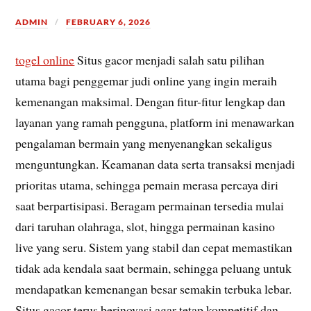
ADMIN
FEBRUARY 6, 2026
togel online
Situs gacor menjadi salah satu pilihan
utama bagi penggemar judi online yang ingin meraih
kemenangan maksimal. Dengan fitur-fitur lengkap dan
layanan yang ramah pengguna, platform ini menawarkan
pengalaman bermain yang menyenangkan sekaligus
menguntungkan. Keamanan data serta transaksi menjadi
prioritas utama, sehingga pemain merasa percaya diri
saat berpartisipasi. Beragam permainan tersedia mulai
dari taruhan olahraga, slot, hingga permainan kasino
live yang seru. Sistem yang stabil dan cepat memastikan
tidak ada kendala saat bermain, sehingga peluang untuk
mendapatkan kemenangan besar semakin terbuka lebar.
Situs gacor terus berinovasi agar tetap kompetitif dan