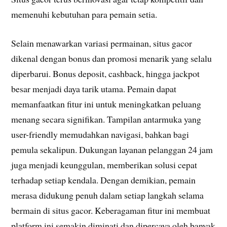
memenuhi kebutuhan para pemain setia.
Selain menawarkan variasi permainan, situs gacor
dikenal dengan bonus dan promosi menarik yang selalu
diperbarui. Bonus deposit, cashback, hingga jackpot
besar menjadi daya tarik utama. Pemain dapat
memanfaatkan fitur ini untuk meningkatkan peluang
menang secara signifikan. Tampilan antarmuka yang
user-friendly memudahkan navigasi, bahkan bagi
pemula sekalipun. Dukungan layanan pelanggan 24 jam
juga menjadi keunggulan, memberikan solusi cepat
terhadap setiap kendala. Dengan demikian, pemain
merasa didukung penuh dalam setiap langkah selama
bermain di situs gacor. Keberagaman fitur ini membuat
platform ini semakin diminati dan dipercaya oleh banyak