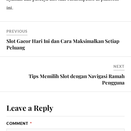
ini.
PREVIOUS
Slot Gacor Hari Ini dan Cara Maksimalkan Setiap
Peluang
NEXT
Tips Memilih Slot dengan Navigasi Ramah
Pengguna
Leave a Reply
COMMENT
*