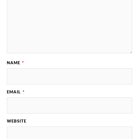
NAME
*
EMAIL
*
WEBSITE