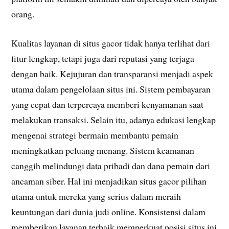
orang.
Kualitas layanan di situs gacor tidak hanya terlihat dari
fitur lengkap, tetapi juga dari reputasi yang terjaga
dengan baik. Kejujuran dan transparansi menjadi aspek
utama dalam pengelolaan situs ini. Sistem pembayaran
yang cepat dan terpercaya memberi kenyamanan saat
melakukan transaksi. Selain itu, adanya edukasi lengkap
mengenai strategi bermain membantu pemain
meningkatkan peluang menang. Sistem keamanan
canggih melindungi data pribadi dan dana pemain dari
ancaman siber. Hal ini menjadikan situs gacor pilihan
utama untuk mereka yang serius dalam meraih
keuntungan dari dunia judi online. Konsistensi dalam
memberikan layanan terbaik memperkuat posisi situs ini