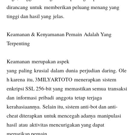
dirancang untuk memberikan peluang menang yang
tinggi dan hasil yang jelas.
Keamanan & Kenyamanan Pemain Adalah Yang
Terpenting
Keamanan merupakan aspek
yang paling krusial dalam dunia perjudian daring. Ole
h karena itu, 3MILYARTOTO menerapkan sistem
enkripsi SSL 256-bit yang memastikan semua transaksi
dan informasi pribadi anggota tetap terjaga
kerahasiaannya. Selain itu, sistem anti-bot dan anti-
cheat diterapkan untuk mencegah adanya manipulasi
hasil atau aktivitas mencurigakan yang dapat
merugikan pemain.