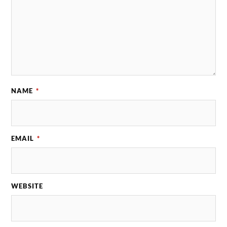
NAME
*
EMAIL
*
WEBSITE