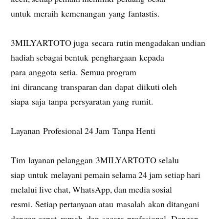
untuk meraih kemenangan yang fantastis.
3MILYARTOTO juga secara rutin mengadakan undian
hadiah sebagai bentuk penghargaan kepada
para anggota setia. Semua program
ini dirancang transparan dan dapat diikuti oleh
siapa saja tanpa persyaratan yang rumit.
Layanan Profesional 24 Jam Tanpa Henti
Tim layanan pelanggan 3MILYARTOTO selalu
siap untuk melayani pemain selama 24 jam setiap hari
melalui live chat, WhatsApp, dan media sosial
resmi. Setiap pertanyaan atau masalah akan ditangani
dengan cepat, ramah, dan secara profesional. Dengan