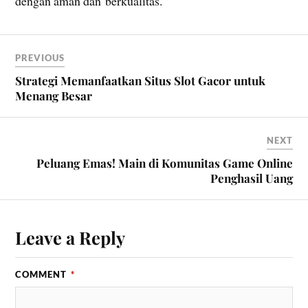
dengan aman dan berkualitas.
PREVIOUS
Strategi Memanfaatkan Situs Slot Gacor untuk
Menang Besar
NEXT
Peluang Emas! Main di Komunitas Game Online
Penghasil Uang
Leave a Reply
COMMENT
*