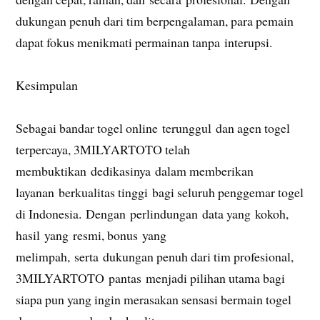
dukungan penuh dari tim berpengalaman, para pemain
dapat fokus menikmati permainan tanpa interupsi.
Kesimpulan
Sebagai bandar togel online terunggul dan agen togel
terpercaya, 3MILYARTOTO telah
membuktikan dedikasinya dalam memberikan
layanan berkualitas tinggi bagi seluruh penggemar togel
di Indonesia. Dengan perlindungan data yang kokoh,
hasil yang resmi, bonus yang
melimpah, serta dukungan penuh dari tim profesional,
3MILYARTOTO pantas menjadi pilihan utama bagi
siapa pun yang ingin merasakan sensasi bermain togel