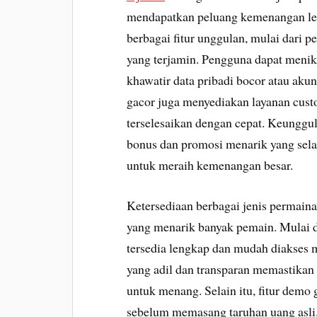
mendapatkan peluang kemenangan leb
berbagai fitur unggulan, mulai dari
yang terjamin. Pengguna dapat meni
khawatir data pribadi bocor atau akun
gacor juga menyediakan layanan cust
terselesaikan dengan cepat. Keunggul
bonus dan promosi menarik yang sela
untuk meraih kemenangan besar.
Ketersediaan berbagai jenis permainan
yang menarik banyak pemain. Mulai da
tersedia lengkap dan mudah diakses 
yang adil dan transparan memastikan
untuk menang. Selain itu, fitur demo
sebelum memasang taruhan uang asli