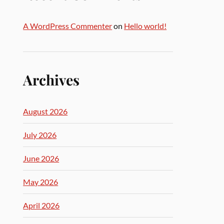
A WordPress Commenter
on
Hello world!
Archives
August 2026
July 2026
June 2026
May 2026
April 2026