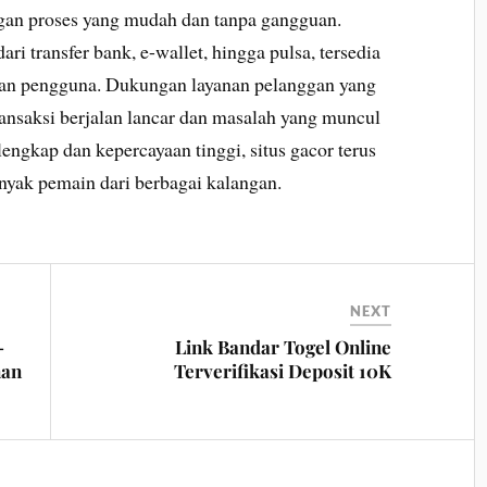
gan proses yang mudah dan tanpa gangguan.
i transfer bank, e-wallet, hingga pulsa, tersedia
n pengguna. Dukungan layanan pelanggan yang
ransaksi berjalan lancar dan masalah yang muncul
lengkap dan kepercayaan tinggi, situs gacor terus
yak pemain dari berbagai kalangan.
NEXT
-
Link Bandar Togel Online
nan
Terverifikasi Deposit 10K