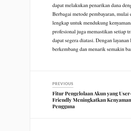
dapat melakukan penarikan dana den
Berbagai metode pembayaran, mulai dar
lengkap untuk mendukung kenyamana
profesional juga memastikan setiap t
dapat segera diatasi. Dengan layanan 
berkembang dan menarik semakin ban
PREVIOUS
Fitur Pengelolaan Akun yang User
Friendly Meningkatkan Kenyama
Pengguna