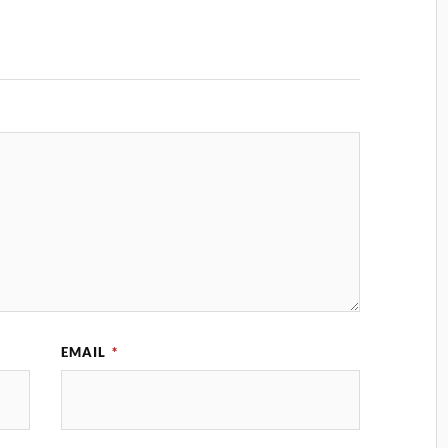
EMAIL
*