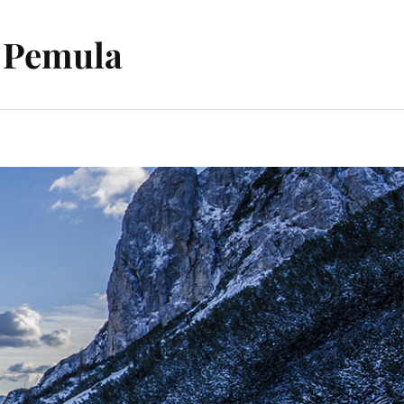
 Pemula