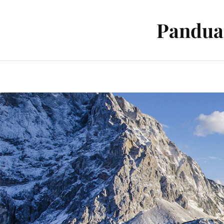
Pandua