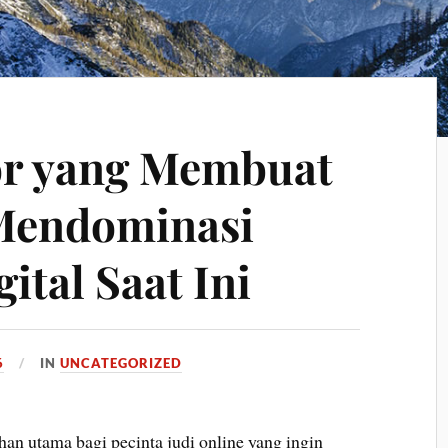
or yang Membuat
 Mendominasi
gital Saat Ini
6
IN
UNCATEGORIZED
ihan utama bagi pecinta judi online yang ingin