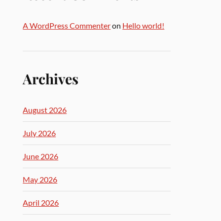
A WordPress Commenter
on
Hello world!
Archives
August 2026
July 2026
June 2026
May 2026
April 2026