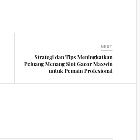
NEXT
Strategi dan Tips Meningkatkan
Peluang Menang Slot Gacor Maxwin
untuk Pemain Profesional