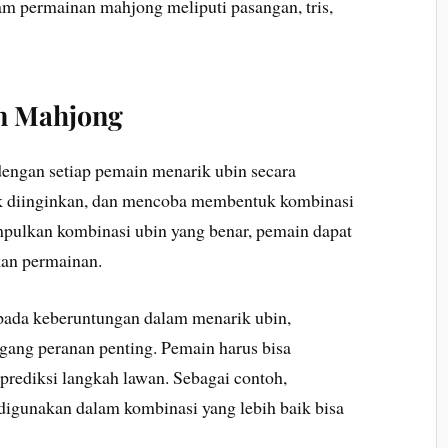
m permainan mahjong meliputi pasangan, tris,
n Mahjong
dengan setiap pemain menarik ubin secara
ak diinginkan, dan mencoba membentuk kombinasi
pulkan kombinasi ubin yang benar, pemain dapat
an permainan.
pada keberuntungan dalam menarik ubin,
gang peranan penting. Pemain harus bisa
rediksi langkah lawan. Sebagai contoh,
digunakan dalam kombinasi yang lebih baik bisa