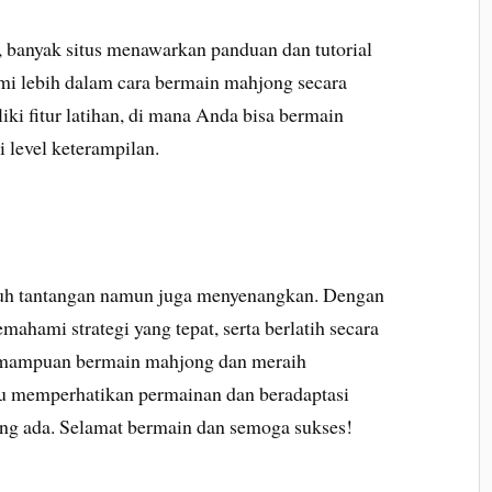
, banyak situs menawarkan panduan dan tutorial
 lebih dalam cara bermain mahjong secara
liki fitur latihan, di mana Anda bisa bermain
 level keterampilan.
uh tantangan namun juga menyenangkan. Dengan
ahami strategi yang tepat, serta berlatih secara
kemampuan bermain mahjong dan meraih
lu memperhatikan permainan dan beradaptasi
ang ada. Selamat bermain dan semoga sukses!