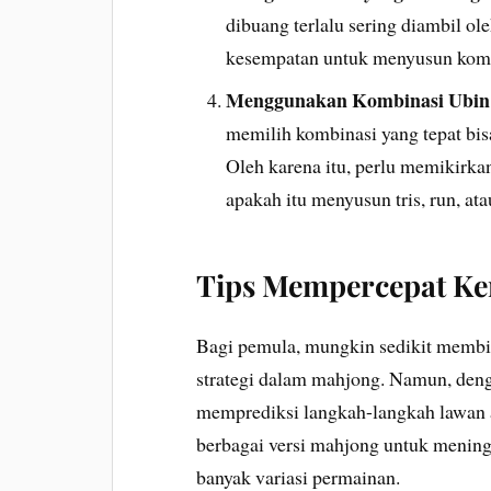
dibuang terlalu sering diambil ol
kesempatan untuk menyusun kombi
Menggunakan Kombinasi Ubin 
memilih kombinasi yang tepat bis
Oleh karena itu, perlu memikirka
apakah itu menyusun tris, run, at
Tips Mempercepat K
Bagi pemula, mungkin sedikit memb
strategi dalam mahjong. Namun, den
memprediksi langkah-langkah lawan 
berbagai versi mahjong untuk mening
banyak variasi permainan.