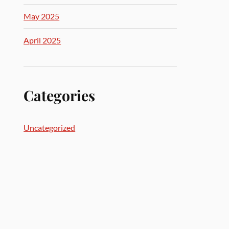
May 2025
April 2025
Categories
Uncategorized