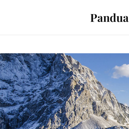
Pandua