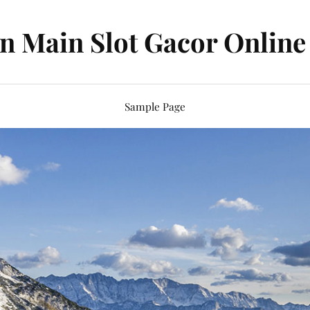
n Main Slot Gacor Online
Sample Page