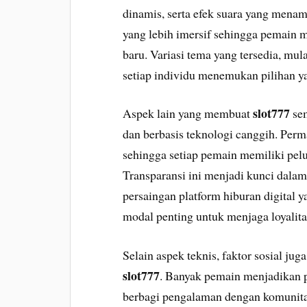
dinamis, serta efek suara yang mena
yang lebih imersif sehingga pemain 
baru. Variasi tema yang tersedia, mu
setiap individu menemukan pilihan y
slot777
Aspek lain yang membuat
sem
dan berbasis teknologi canggih. Perm
sehingga setiap pemain memiliki pel
Transparansi ini menjadi kunci dala
persaingan platform hiburan digital 
modal penting untuk menjaga loyalit
Selain aspek teknis, faktor sosial ju
slot777
. Banyak pemain menjadikan pl
berbagi pengalaman dengan komunitas