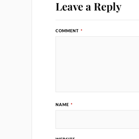
Leave a Reply
COMMENT
*
NAME
*