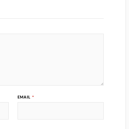
EMAIL
*