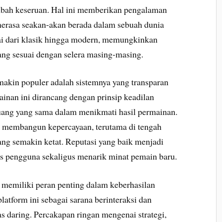
mbah keseruan. Hal ini memberikan pengalaman
merasa seakan-akan berada dalam sebuah dunia
lai dari klasik hingga modern, memungkinkan
ang sesuai dengan selera masing-masing.
akin populer adalah sistemnya yang transparan
ainan ini dirancang dengan prinsip keadilan
uang yang sama dalam menikmati hasil permainan.
m membangun kepercayaan, terutama di tengah
yang semakin ketat. Reputasi yang baik menjadi
as pengguna sekaligus menarik minat pemain baru.
ga memiliki peran penting dalam keberhasilan
atform ini sebagai sarana berinteraksi dan
 daring. Percakapan ringan mengenai strategi,