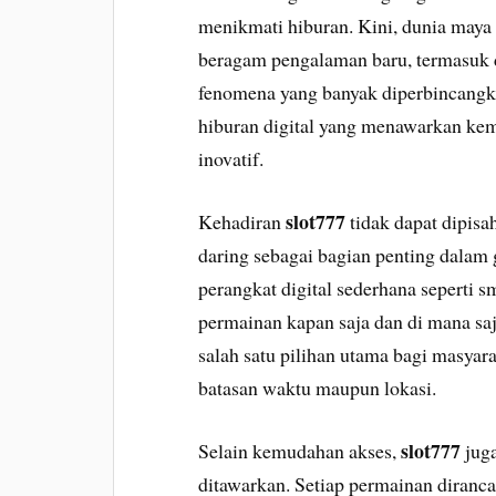
menikmati hiburan. Kini, dunia may
beragam pengalaman baru, termasuk d
fenomena yang banyak diperbincangk
hiburan digital yang menawarkan ke
inovatif.
slot777
Kehadiran
tidak dapat dipisa
daring sebagai bagian penting dala
perangkat digital sederhana seperti 
permainan kapan saja dan di mana saj
salah satu pilihan utama bagi masyar
batasan waktu maupun lokasi.
slot777
Selain kemudahan akses,
juga
ditawarkan. Setiap permainan diranc