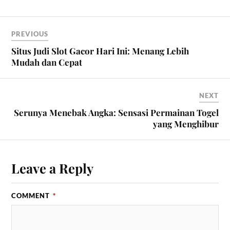
PREVIOUS
Situs Judi Slot Gacor Hari Ini: Menang Lebih
Mudah dan Cepat
NEXT
Serunya Menebak Angka: Sensasi Permainan Togel
yang Menghibur
Leave a Reply
COMMENT
*