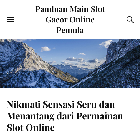
Panduan Main Slot
Gacor Online
Pemula
Nikmati Sensasi Seru dan
Menantang dari Permainan
Slot Online