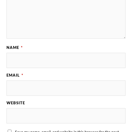
NAME
*
EMAIL
*
WEBSITE