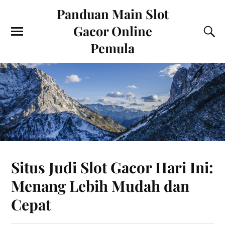
Panduan Main Slot
Gacor Online
Pemula
Situs Judi Slot Gacor Hari Ini:
Menang Lebih Mudah dan
Cepat