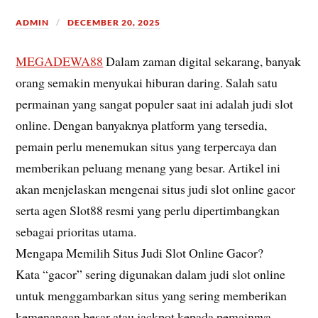
ADMIN
DECEMBER 20, 2025
MEGADEWA88
Dalam zaman digital sekarang, banyak
orang semakin menyukai hiburan daring. Salah satu
permainan yang sangat populer saat ini adalah judi slot
online. Dengan banyaknya platform yang tersedia,
pemain perlu menemukan situs yang terpercaya dan
memberikan peluang menang yang besar. Artikel ini
akan menjelaskan mengenai situs judi slot online gacor
serta agen Slot88 resmi yang perlu dipertimbangkan
sebagai prioritas utama.
Mengapa Memilih Situs Judi Slot Online Gacor?
Kata “gacor” sering digunakan dalam judi slot online
untuk menggambarkan situs yang sering memberikan
kemenangan besar atau jackpot kepada pemainnya.