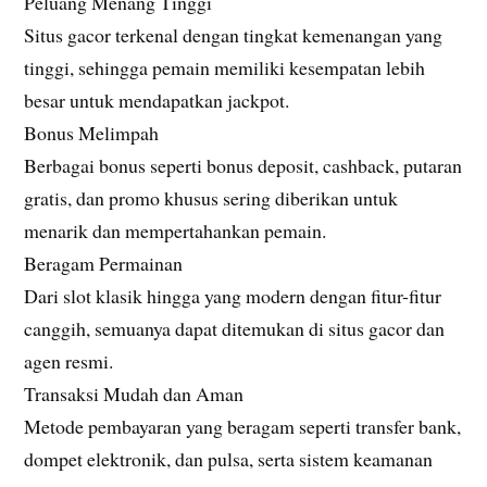
Peluang Menang Tinggi
Situs gacor terkenal dengan tingkat kemenangan yang
tinggi, sehingga pemain memiliki kesempatan lebih
besar untuk mendapatkan jackpot.
Bonus Melimpah
Berbagai bonus seperti bonus deposit, cashback, putaran
gratis, dan promo khusus sering diberikan untuk
menarik dan mempertahankan pemain.
Beragam Permainan
Dari slot klasik hingga yang modern dengan fitur-fitur
canggih, semuanya dapat ditemukan di situs gacor dan
agen resmi.
Transaksi Mudah dan Aman
Metode pembayaran yang beragam seperti transfer bank,
dompet elektronik, dan pulsa, serta sistem keamanan