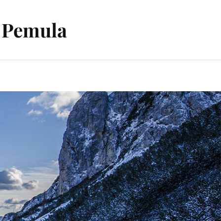
 Pemula