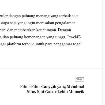
puler dengan peluang menang yang terbaik saat
gi siapa saja yang ingin merasakan pengalaman
aman, dan memberikan keuntungan. Dengan
ar, dan peluang kemenangan yang tinggi, Jewel4D
ai platform terbaik untuk para penggemar togel
NEXT
Fitur-Fitur Canggih yang Membuat
Situs Slot Gacor Lebih Menarik