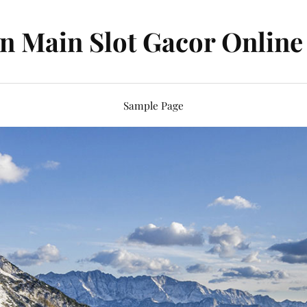
n Main Slot Gacor Online
Sample Page