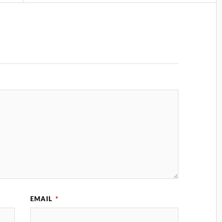
EMAIL
*