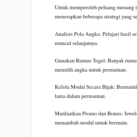
Untuk memperoleh peluang menang te
menerapkan beberapa strategi yang s
Analisis Pola Angka: Pelajari hasil
muncul selanjutnya.
Gunakan Rumus Togel: Banyak rumus
memilih angka untuk permainan.
Kelola Modal Secara Bijak: Bermainl
lama dalam permainan.
Manfaatkan Promo dan Bonus: Jewel
menambah modal untuk bermain.