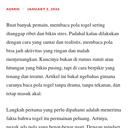
ADMIN
JANUARY 2, 2026
Buat banyak pemain, membaca pola togel sering
dianggap ribet dan bikin stres. Padahal kalau dilakukan
dengan cara yang santai dan realistis, membaca pola
bisa jadi aktivitas yang ringan dan malah
menyenangkan. Kuncinya bukan di rumus rumit atau
hitungan yang bikin pusing, tapi di cara berpikir yang
tenang dan teratur. Artikel ini bakal ngebahas gimana
caranya baca pola togel tanpa drama, tanpa tekanan, dan
tetap masuk akal.
Langkah pertama yang perlu dipahami adalah menerima
fakta bahwa togel itu permainan peluang. Artinya,
nggak ada pola yang benar-benar pasti. Dengan mindset