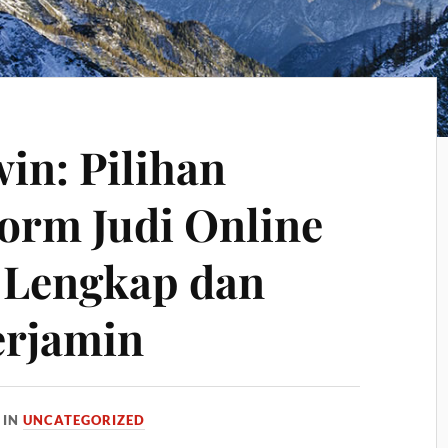
in: Pilihan
form Judi Online
 Lengkap dan
rjamin
IN
UNCATEGORIZED