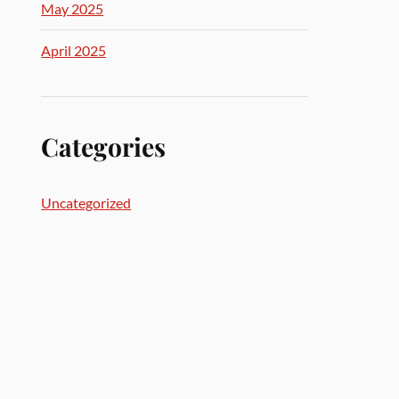
May 2025
April 2025
Categories
Uncategorized