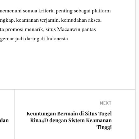
memenuhi semua kriteria penting sebagai platform
 lengkap, keamanan terjamin, kemudahan akses,
rta promosi menarik, situs Macanwin pantas
gemar judi daring di Indonesia.
NEXT
Keuntungan Bermain di Situs Togel
 dan
Rina4D dengan Sistem Keamanan
Tinggi