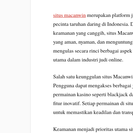
situs macanwin
merupakan platform j
pecinta taruhan daring di Indonesia.
keamanan yang canggih, situs Mac
yang aman, nyaman, dan menguntungka
mengulas secara rinci berbagai aspe
utama dalam industri judi online.
Salah satu keunggulan situs Macanwi
Pengguna dapat mengakses berbagai j
permainan kasino seperti blackjack da
fitur inovatif. Setiap permainan di sit
untuk memastikan keadilan dan transp
Keamanan menjadi prioritas utama s