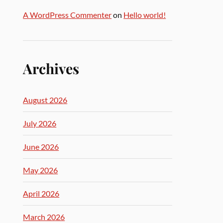
A WordPress Commenter
on
Hello world!
Archives
August 2026
July 2026
June 2026
May 2026
April 2026
March 2026