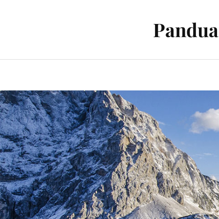
Pandua