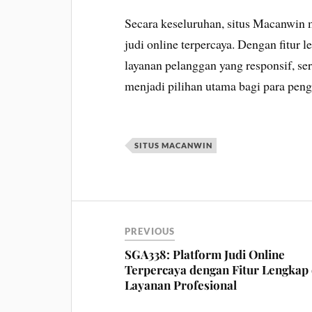
Secara keseluruhan, situs Macanwin 
judi online terpercaya. Dengan fitur
layanan pelanggan yang responsif, se
menjadi pilihan utama bagi para peng
SITUS MACANWIN
PREVIOUS
SGA338: Platform Judi Online
Terpercaya dengan Fitur Lengkap
Layanan Profesional