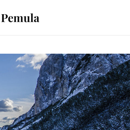
 Pemula