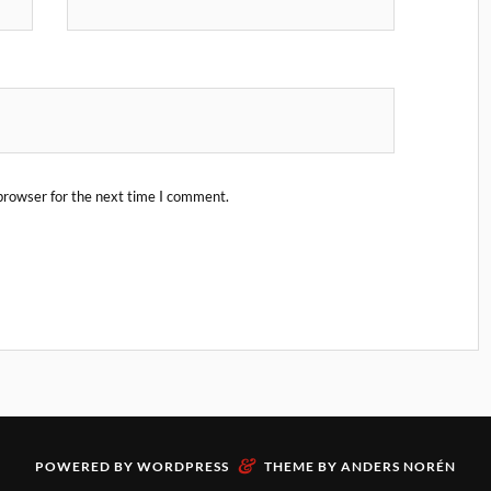
browser for the next time I comment.
&
POWERED BY
WORDPRESS
THEME BY
ANDERS NORÉN