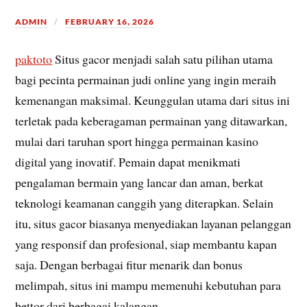
ADMIN
FEBRUARY 16, 2026
paktoto
Situs gacor menjadi salah satu pilihan utama
bagi pecinta permainan judi online yang ingin meraih
kemenangan maksimal. Keunggulan utama dari situs ini
terletak pada keberagaman permainan yang ditawarkan,
mulai dari taruhan sport hingga permainan kasino
digital yang inovatif. Pemain dapat menikmati
pengalaman bermain yang lancar dan aman, berkat
teknologi keamanan canggih yang diterapkan. Selain
itu, situs gacor biasanya menyediakan layanan pelanggan
yang responsif dan profesional, siap membantu kapan
saja. Dengan berbagai fitur menarik dan bonus
melimpah, situs ini mampu memenuhi kebutuhan para
bettor dari berbagai kalangan.