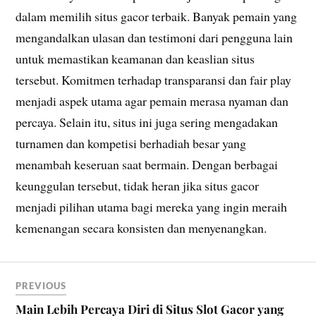
dalam memilih situs gacor terbaik. Banyak pemain yang
mengandalkan ulasan dan testimoni dari pengguna lain
untuk memastikan keamanan dan keaslian situs
tersebut. Komitmen terhadap transparansi dan fair play
menjadi aspek utama agar pemain merasa nyaman dan
percaya. Selain itu, situs ini juga sering mengadakan
turnamen dan kompetisi berhadiah besar yang
menambah keseruan saat bermain. Dengan berbagai
keunggulan tersebut, tidak heran jika situs gacor
menjadi pilihan utama bagi mereka yang ingin meraih
kemenangan secara konsisten dan menyenangkan.
PREVIOUS
Main Lebih Percaya Diri di Situs Slot Gacor yang