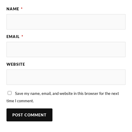
NAME
*
EMAIL
*
WEBSITE
Save my name, email, and website in this browser for the next
time I comment.