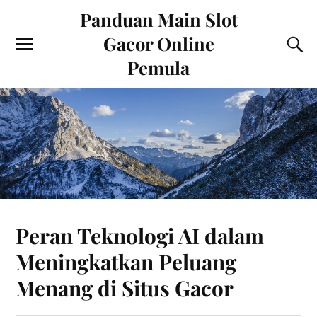
Panduan Main Slot
Gacor Online
Pemula
Peran Teknologi AI dalam
Meningkatkan Peluang
Menang di Situs Gacor