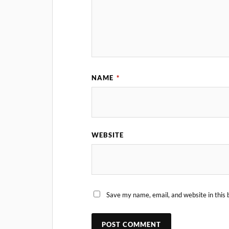
NAME
*
WEBSITE
Save my name, email, and website in this 