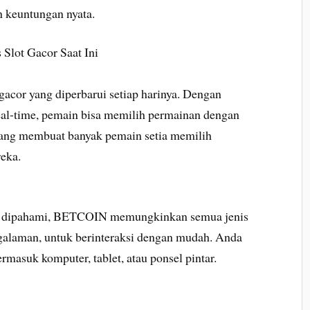
 keuntungan nyata.
lot Gacor Saat Ini
acor yang diperbarui setiap harinya. Dengan
real-time, pemain bisa memilih permainan dengan
 yang membuat banyak pemain setia memilih
eka.
ah dipahami, BETCOIN memungkinkan semua jenis
alaman, untuk berinteraksi dengan mudah. Anda
ermasuk komputer, tablet, atau ponsel pintar.