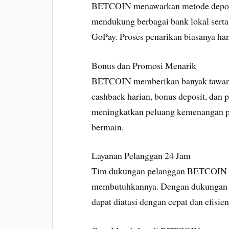
BETCOIN menawarkan metode deposit
mendukung berbagai bank lokal serta
GoPay. Proses penarikan biasanya h
Bonus dan Promosi Menarik
BETCOIN memberikan banyak tawaran 
cashback harian, bonus deposit, dan p
meningkatkan peluang kemenangan p
bermain.
Layanan Pelanggan 24 Jam
Tim dukungan pelanggan BETCOIN s
membutuhkannya. Dengan dukungan ya
dapat diatasi dengan cepat dan efisien