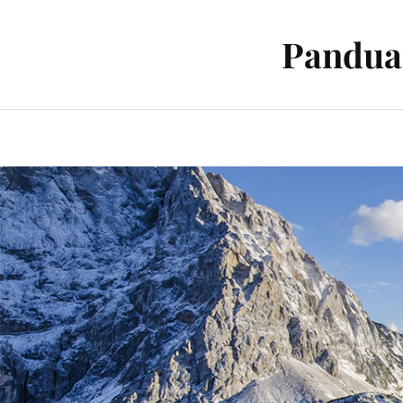
Pandua