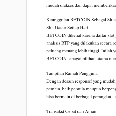
mudah diakses dan dapat memberikan
Keunggulan BETCOIN Sebagai Situs S
Slot Gacor Setiap Hari
BETCOIN dikenal karena daftar slot g
analisis RTP yang dilakukan secara 
peluang menang lebih tinggi. Inilah
BETCOIN sebagai pilihan utama mer
Tampilan Ramah Pengguna
Dengan desain responsif yang mud
pemain, baik pemula maupun berpeng
bisa bermain di berbagai perangkat, t
Transaksi Cepat dan Aman