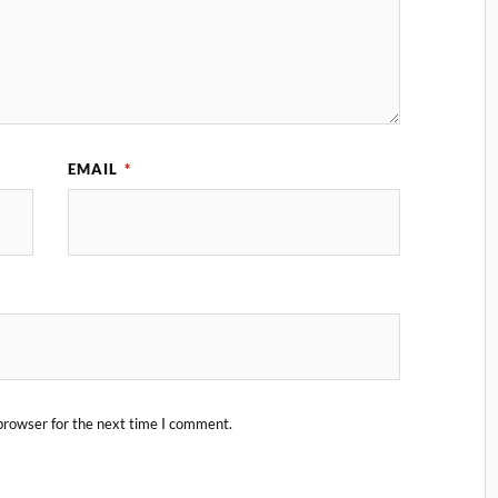
EMAIL
*
browser for the next time I comment.