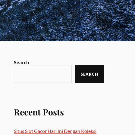
Search
SEARCH
Recent Posts
Situs Slot Gacor Hari Ini Dengan Koleksi