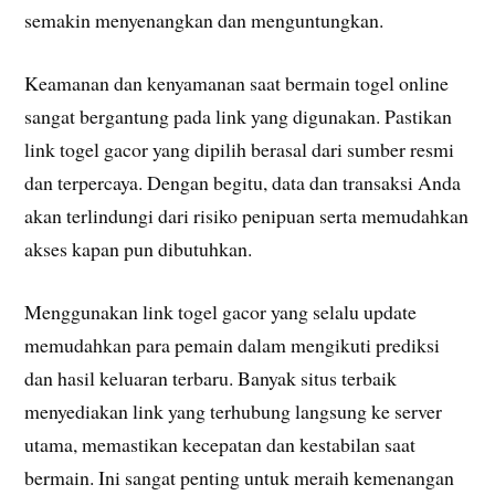
semakin menyenangkan dan menguntungkan.
Keamanan dan kenyamanan saat bermain togel online
sangat bergantung pada link yang digunakan. Pastikan
link togel gacor yang dipilih berasal dari sumber resmi
dan terpercaya. Dengan begitu, data dan transaksi Anda
akan terlindungi dari risiko penipuan serta memudahkan
akses kapan pun dibutuhkan.
Menggunakan link togel gacor yang selalu update
memudahkan para pemain dalam mengikuti prediksi
dan hasil keluaran terbaru. Banyak situs terbaik
menyediakan link yang terhubung langsung ke server
utama, memastikan kecepatan dan kestabilan saat
bermain. Ini sangat penting untuk meraih kemenangan