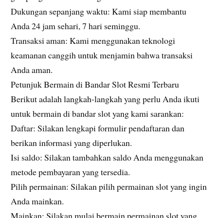
Dukungan sepanjang waktu: Kami siap membantu
Anda 24 jam sehari, 7 hari seminggu.
Transaksi aman: Kami menggunakan teknologi
keamanan canggih untuk menjamin bahwa transaksi
Anda aman.
Petunjuk Bermain di Bandar Slot Resmi Terbaru
Berikut adalah langkah-langkah yang perlu Anda ikuti
untuk bermain di bandar slot yang kami sarankan:
Daftar: Silakan lengkapi formulir pendaftaran dan
berikan informasi yang diperlukan.
Isi saldo: Silakan tambahkan saldo Anda menggunakan
metode pembayaran yang tersedia.
Pilih permainan: Silakan pilih permainan slot yang ingin
Anda mainkan.
Mainkan: Silakan mulai bermain permainan slot yang