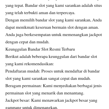
yang tepat. Bandar slot yang kami sarankan adalah situs
yang telah terbukti aman dan terpercaya.
Dengan memilih bandar slot yang kami sarankan, Anda
dapat menikmati keseruan bermain slot dengan aman.
Anda juga berkesempatan untuk memenangkan jackpot
dengan cepat dan mudah.
Keunggulan Bandar Slot Resmi Terbaru
Berikut adalah beberapa keunggulan dari bandar slot
yang kami rekomendasikan:
Pendaftaran mudah: Proses untuk mendaftar di bandar
slot yang kami sarankan sangat cepat dan mudah.
Beragam permainan: Kami menyediakan berbagai jenis
permainan slot yang menarik dan menantang.
Jackpot besar: Kami menawarkan jackpot besar yang
gampang untuk dimenangkan.