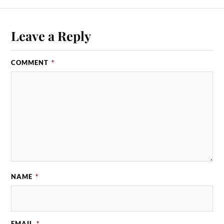
Leave a Reply
COMMENT
*
NAME
*
EMAIL
*