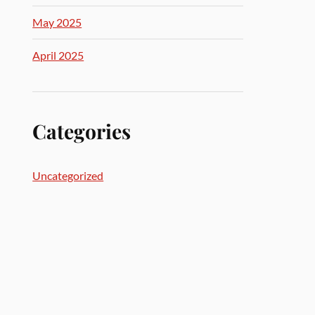
May 2025
April 2025
Categories
Uncategorized