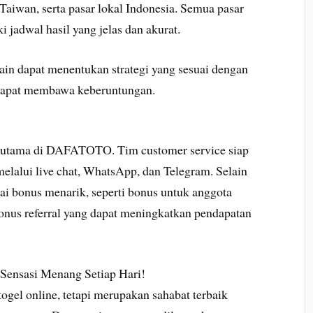
aiwan, serta pasar lokal Indonesia. Semua pasar
ki jadwal hasil yang jelas dan akurat.
ain dapat menentukan strategi yang sesuai dengan
 dapat membawa keberuntungan.
as utama di DAFATOTO. Tim customer service siap
lalui live chat, WhatsApp, dan Telegram. Selain
bonus menarik, seperti bonus untuk anggota
bonus referral yang dapat meningkatkan pendapatan
Sensasi Menang Setiap Hari!
gel online, tetapi merupakan sahabat terbaik