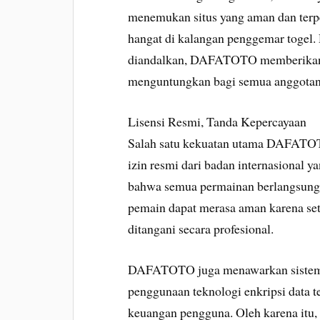
menemukan situs yang aman dan terp
hangat di kalangan penggemar togel. 
diandalkan, DAFATOTO memberikan 
menguntungkan bagi semua anggotan
Lisensi Resmi, Tanda Kepercayaan
Salah satu kekuatan utama DAFATOTO 
izin resmi dari badan internasional 
bahwa semua permainan berlangsung se
pemain dapat merasa aman karena seti
ditangani secara profesional.
DAFATOTO juga menawarkan sistem 
penggunaan teknologi enkripsi data t
keuangan pengguna. Oleh karena itu, 