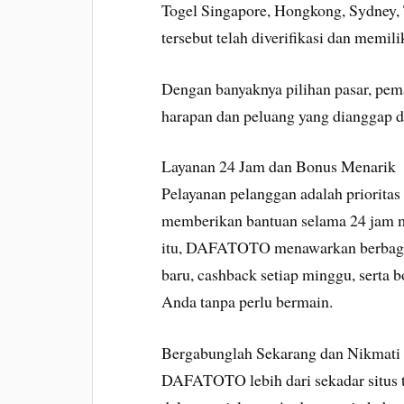
Togel Singapore, Hongkong, Sydney, T
tersebut telah diverifikasi dan memili
Dengan banyaknya pilihan pasar, pem
harapan dan peluang yang dianggap
Layanan 24 Jam dan Bonus Menarik
Pelayanan pelanggan adalah priorit
memberikan bantuan selama 24 jam me
itu, DAFATOTO menawarkan berbagai 
baru, cashback setiap minggu, serta 
Anda tanpa perlu bermain.
Bergabunglah Sekarang dan Nikmati 
DAFATOTO lebih dari sekadar situs to