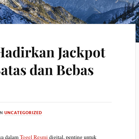
dirkan Jackpot
atas dan Bebas
IN
UNCATEGORIZED
nya dalam
Togel Resmi
digital, penting untuk