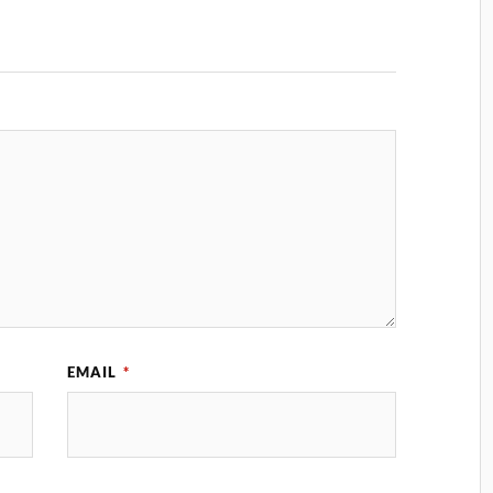
EMAIL
*