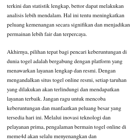
terkini dan statistik lengkap, bettor dapat melakukan
analisis lebih mendalam. Hal ini tentu meningkatkan
peluang kemenangan secara signifikan dan menjadikan
permainan lebih fair dan terpercaya.
Akhirnya, pilihan tepat bagi pencari keberuntungan di
dunia togel adalah bergabung dengan platform yang
menawarkan layanan lengkap dan resmi. Dengan
mengandalkan situs togel online resmi, setiap taruhan
yang dilakukan akan terlindungi dan mendapatkan
layanan terbaik. Jangan ragu untuk mencoba
keberuntungan dan manfaatkan peluang besar yang
tersedia hari ini. Melalui inovasi teknologi dan
pelayanan prima, pengalaman bermain togel online di
meme4d akan selalu menyenangkan dan