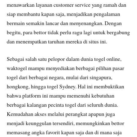
menawarkan layanan customer service yang ramah dan
siap membantu kapan saja, menjadikan pengalaman
bermain semakin lancar dan menyenangkan. Dengan
begitu, para bettor tidak perlu ragu lagi untuk bergabung
dan menempatkan taruhan mereka di situs ini.
Sebagai salah satu pelopor dalam dunia togel online,
waktogel mampu menyediakan berbagai pilihan pasar
togel dari berbagai negara, mulai dari singapura,
hongkong, hingga togel Sydney. Hal ini membuktikan
bahwa platform ini mampu memenuhi kebutuhan
berbagai kalangan pecinta togel dari seluruh dunia.
Kemudahan akses melalui perangkat apapun juga
menjadi keunggulan tersendiri, memungkinkan bettor
memasang angka favorit kapan saja dan di mana saja