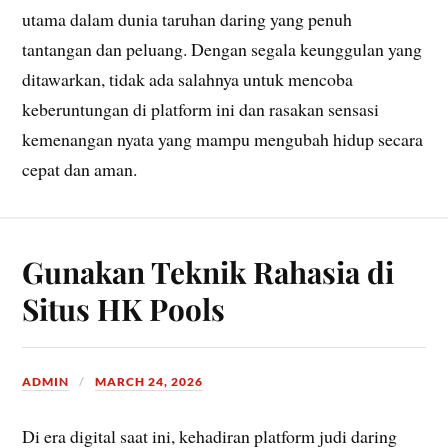
utama dalam dunia taruhan daring yang penuh
tantangan dan peluang. Dengan segala keunggulan yang
ditawarkan, tidak ada salahnya untuk mencoba
keberuntungan di platform ini dan rasakan sensasi
kemenangan nyata yang mampu mengubah hidup secara
cepat dan aman.
Gunakan Teknik Rahasia di
Situs HK Pools
ADMIN
MARCH 24, 2026
Di era digital saat ini, kehadiran platform judi daring