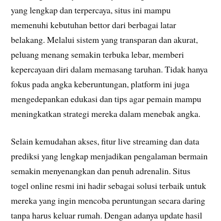
yang lengkap dan terpercaya, situs ini mampu
memenuhi kebutuhan bettor dari berbagai latar
belakang. Melalui sistem yang transparan dan akurat,
peluang menang semakin terbuka lebar, memberi
kepercayaan diri dalam memasang taruhan. Tidak hanya
fokus pada angka keberuntungan, platform ini juga
mengedepankan edukasi dan tips agar pemain mampu
meningkatkan strategi mereka dalam menebak angka.
Selain kemudahan akses, fitur live streaming dan data
prediksi yang lengkap menjadikan pengalaman bermain
semakin menyenangkan dan penuh adrenalin. Situs
togel online resmi ini hadir sebagai solusi terbaik untuk
mereka yang ingin mencoba peruntungan secara daring
tanpa harus keluar rumah. Dengan adanya update hasil