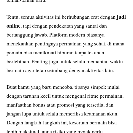
judi
Tentu, semua aktivitas ini berhubungan erat dengan
online
, tapi dengan pendekatan yang santai dan
bertanggung jawab. Platform modern biasanya
menekankan pentingnya permainan yang sehat, di mana
pemain bisa menikmati hiburan tanpa tekanan
berlebihan. Penting juga untuk selalu memantau waktu
bermain agar tetap seimbang dengan aktivitas lain.
Buat kamu yang baru mencoba, tipsnya simpel: mulai
dengan taruhan kecil untuk mengenal ritme permainan,
manfaatkan bonus atau promosi yang tersedia, dan
jangan lupa untuk selalu memeriksa keamanan akun.
Dengan langkah-langkah ini, keseruan bermain bisa
lebih maksimal tanpa risiko yang nggak perlu.