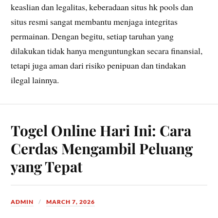
keaslian dan legalitas, keberadaan situs hk pools dan
situs resmi sangat membantu menjaga integritas
permainan. Dengan begitu, setiap taruhan yang
dilakukan tidak hanya menguntungkan secara finansial,
tetapi juga aman dari risiko penipuan dan tindakan
ilegal lainnya.
Togel Online Hari Ini: Cara
Cerdas Mengambil Peluang
yang Tepat
ADMIN
MARCH 7, 2026