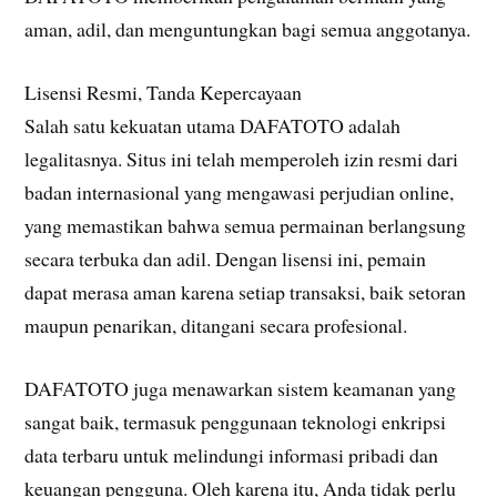
aman, adil, dan menguntungkan bagi semua anggotanya.
Lisensi Resmi, Tanda Kepercayaan
Salah satu kekuatan utama DAFATOTO adalah
legalitasnya. Situs ini telah memperoleh izin resmi dari
badan internasional yang mengawasi perjudian online,
yang memastikan bahwa semua permainan berlangsung
secara terbuka dan adil. Dengan lisensi ini, pemain
dapat merasa aman karena setiap transaksi, baik setoran
maupun penarikan, ditangani secara profesional.
DAFATOTO juga menawarkan sistem keamanan yang
sangat baik, termasuk penggunaan teknologi enkripsi
data terbaru untuk melindungi informasi pribadi dan
keuangan pengguna. Oleh karena itu, Anda tidak perlu