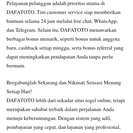
Pelayanan pelanggan adalah prioritas utama di
DAFATOTO. Tim customer service siap memberikan
bantuan selama 24 jam melalui live chat, WhatsApp,
dan Telegram. Selain itu, DAFATOTO menawarkan
berbagai bonus menarik, seperti bonus untuk anggota
baru, cashback setiap minggu, serta bonus referral yang
dapat meningkatkan pendapatan Anda tanpa perlu
bermain.
Bergabunglah Sekarang dan Nikmati Sensasi Menang
Setiap Hari!
DAFATOTO lebih dari sekadar situs togel online, tetapi
merupakan sahabat terbaik dalam perjalanan Anda
menuju keberuntungan. Dengan sistem yang adil,
pembayaran yang cepat, dan layanan yang profesional,