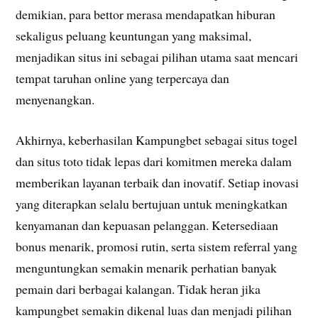
demikian, para bettor merasa mendapatkan hiburan
sekaligus peluang keuntungan yang maksimal,
menjadikan situs ini sebagai pilihan utama saat mencari
tempat taruhan online yang terpercaya dan
menyenangkan.
Akhirnya, keberhasilan Kampungbet sebagai situs togel
dan situs toto tidak lepas dari komitmen mereka dalam
memberikan layanan terbaik dan inovatif. Setiap inovasi
yang diterapkan selalu bertujuan untuk meningkatkan
kenyamanan dan kepuasan pelanggan. Ketersediaan
bonus menarik, promosi rutin, serta sistem referral yang
menguntungkan semakin menarik perhatian banyak
pemain dari berbagai kalangan. Tidak heran jika
kampungbet semakin dikenal luas dan menjadi pilihan