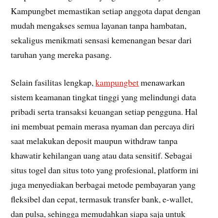
Kampungbet memastikan setiap anggota dapat dengan
mudah mengakses semua layanan tanpa hambatan,
sekaligus menikmati sensasi kemenangan besar dari
taruhan yang mereka pasang.
Selain fasilitas lengkap,
kampungbet
menawarkan
sistem keamanan tingkat tinggi yang melindungi data
pribadi serta transaksi keuangan setiap pengguna. Hal
ini membuat pemain merasa nyaman dan percaya diri
saat melakukan deposit maupun withdraw tanpa
khawatir kehilangan uang atau data sensitif. Sebagai
situs togel dan situs toto yang profesional, platform ini
juga menyediakan berbagai metode pembayaran yang
fleksibel dan cepat, termasuk transfer bank, e-wallet,
dan pulsa, sehingga memudahkan siapa saja untuk