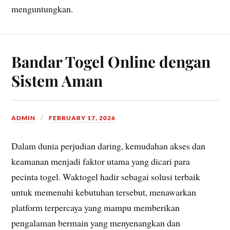
menguntungkan.
Bandar Togel Online dengan
Sistem Aman
ADMIN
FEBRUARY 17, 2026
Dalam dunia perjudian daring, kemudahan akses dan
keamanan menjadi faktor utama yang dicari para
pecinta togel. Waktogel hadir sebagai solusi terbaik
untuk memenuhi kebutuhan tersebut, menawarkan
platform terpercaya yang mampu memberikan
pengalaman bermain yang menyenangkan dan