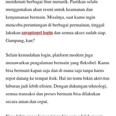
menikmati berbagai fitur menarik. Pastikan selalu
menggunakan akun resmi untuk keamanan dan
kenyamanan bermain. Misalnya, saat kamu ingin
mencoba peruntungan di berbagai permainan, tinggal
sayaptogel login
lakukan
dan semua akses sudah siap.
Gampang, kan?
Selain kemudahan login, platform modern juga
menawarkan pengalaman bermain yang fleksibel. Kamu
bisa bermain kapan saja dan di mana saja tanpa harus
repot datang ke tempat fisik. Hal ini tentu bikin aktivitas
hiburan jadi lebih efisien. Dengan dukungan teknologi,
semua transaksi dan proses bermain bisa dilakukan
secara aman dan cepat.