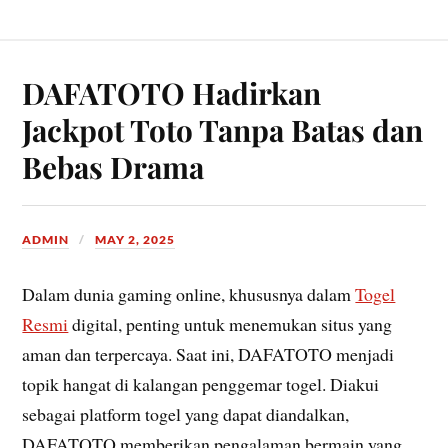
DAFATOTO Hadirkan
Jackpot Toto Tanpa Batas dan
Bebas Drama
ADMIN
MAY 2, 2025
Dalam dunia gaming online, khususnya dalam
Togel
Resmi
digital, penting untuk menemukan situs yang
aman dan terpercaya. Saat ini, DAFATOTO menjadi
topik hangat di kalangan penggemar togel. Diakui
sebagai platform togel yang dapat diandalkan,
DAFATOTO memberikan pengalaman bermain yang