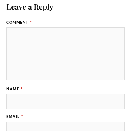
Leave a Reply
COMMENT
*
NAME
*
EMAIL
*