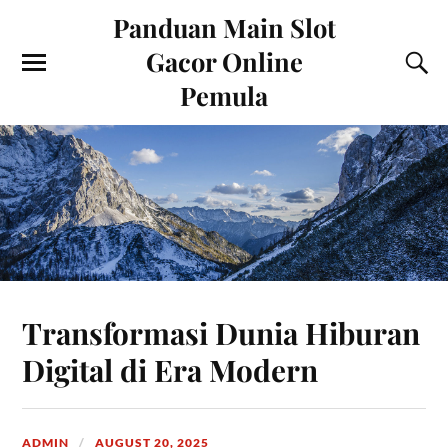
Panduan Main Slot
Gacor Online
Pemula
Transformasi Dunia Hiburan
Digital di Era Modern
ADMIN
AUGUST 20, 2025