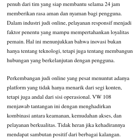
penuh dari tim yang siap membantu selama 24 jam
memberikan rasa aman dan nyaman bagi pengguna.
Dalam industri judi online, pelayanan responsif menjadi
faktor penentu yang mampu mempertahankan loyalitas
pemain. Hal ini menunjukkan bahwa inovasi bukan
hanya tentang teknologi, tetapi juga tentang membangun
hubungan yang berkelanjutan dengan pengguna.
Perkembangan judi online yang pesat menuntut adanya
platform yang tidak hanya menarik dari segi konten,
tetapi juga andal dari sisi operasional. VW 108
menjawab tantangan ini dengan menghadirkan
kombinasi antara keamanan, kemudahan akses, dan
pelayanan berkualitas. Tidak heran jika kehadirannya
mendapat sambutan positif dari berbagai kalangan.