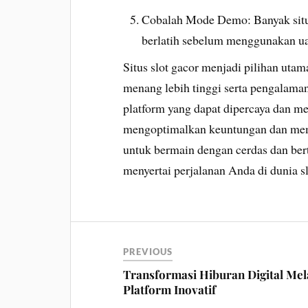
Cobalah Mode Demo: Banyak sit
berlatih sebelum menggunakan ua
Situs slot gacor menjadi pilihan ut
menang lebih tinggi serta pengalam
platform yang dapat dipercaya dan me
mengoptimalkan keuntungan dan memi
untuk bermain dengan cerdas dan be
menyertai perjalanan Anda di dunia sl
PREVIOUS
Transformasi Hiburan Digital Mel
Platform Inovatif