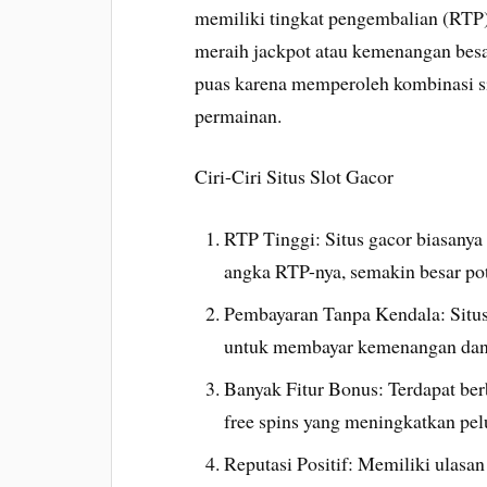
memiliki tingkat pengembalian (RTP
meraih jackpot atau kemenangan besa
puas karena memperoleh kombinasi s
permainan.
Ciri-Ciri Situs Slot Gacor
RTP Tinggi: Situs gacor biasany
angka RTP-nya, semakin besar po
Pembayaran Tanpa Kendala: Situ
untuk membayar kemenangan dan m
Banyak Fitur Bonus: Terdapat berb
free spins yang meningkatkan pe
Reputasi Positif: Memiliki ulasan 