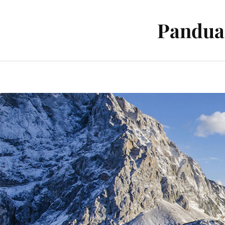
Pandua