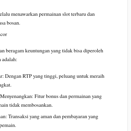
lalu menawarkan permainan slot terbaru dan
asa bosan.
acor
kan beragam keuntungan yang tidak bisa diperoleh
a adalah:
: Dengan RTP yang tinggi, peluang untuk meraih
gkat.
Menyenangkan: Fitur bonus dan permainan yang
main tidak membosankan.
an: Transaksi yang aman dan pembayaran yang
 pemain.