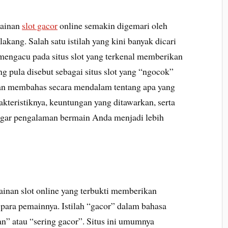
mainan
slot gacor
online semakin digemari oleh
lakang. Salah satu istilah yang kini banyak dicari
i mengacu pada situs slot yang terkenal memberikan
g pula disebut sebagai situs slot yang “ngocok”
kan membahas secara mendalam tentang apa yang
akteristiknya, keuntungan yang ditawarkan, serta
 agar pengalaman bermain Anda menjadi lebih
mainan slot online yang terbukti memberikan
para pemainnya. Istilah “gacor” dalam bahasa
an” atau “sering gacor”. Situs ini umumnya