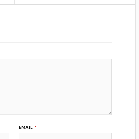
EMAIL
*