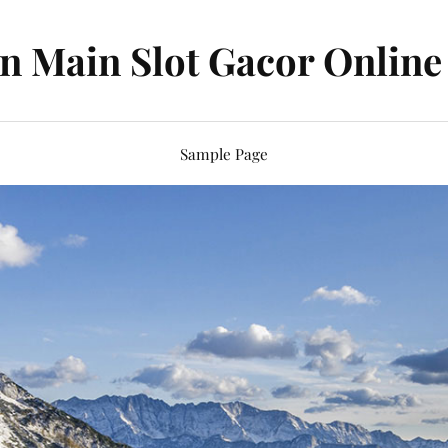
n Main Slot Gacor Online
Sample Page