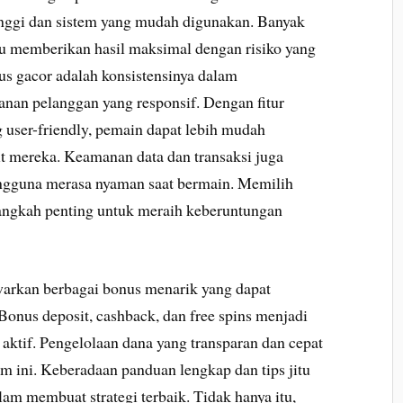
ggi dan sistem yang mudah digunakan. Banyak
 memberikan hasil maksimal dengan risiko yang
tus gacor adalah konsistensinya dalam
yanan pelanggan yang responsif. Dengan fitur
 user-friendly, pemain dapat lebih mudah
t mereka. Keamanan data dan transaksi juga
engguna merasa nyaman saat bermain. Memilih
 langkah penting untuk meraih keberuntungan
awarkan berbagai bonus menarik yang dapat
nus deposit, cashback, dan free spins menjadi
n aktif. Pengelolaan dana yang transparan dan cepat
rm ini. Keberadaan panduan lengkap dan tips jitu
am membuat strategi terbaik. Tidak hanya itu,