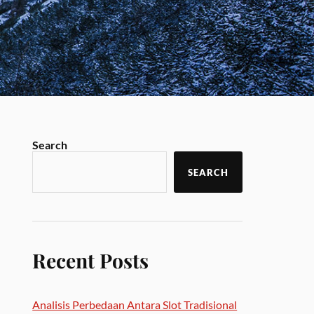
Search
SEARCH
Recent Posts
Analisis Perbedaan Antara Slot Tradisional