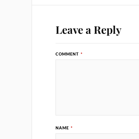
Leave a Reply
COMMENT
*
NAME
*