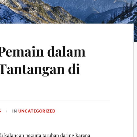
Pemain dalam
Tantangan di
6
IN
UNCATEGORIZED
i kalangan pecinta taruhan daring karena