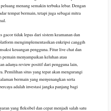
t peluang menang semakin terbuka lebar. Dengan
adar tempat bermain, tetapi juga sebagai mitra
mal.
s gacor tidak lepas dari sistem keamanan dan
platform mengimplementasikan enkripsi canggih
ansaksi keuangan pengguna. Fitur live chat dan
n pemain menyampaikan keluhan atau
n adanya review positif dari pengguna lain,
ya. Pemilihan situs yang tepat akan mengurangi
galaman bermain yang menyenangkan serta
ercaya adalah investasi jangka panjang bagi
ran yang fleksibel dan cepat menjadi salah satu