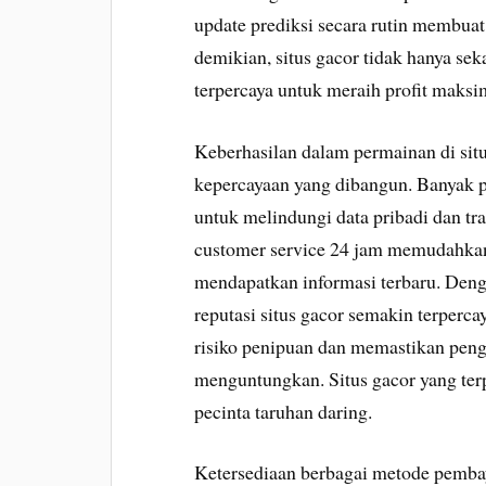
update prediksi secara rutin membua
demikian, situs gacor tidak hanya sek
terpercaya untuk meraih profit maksi
Keberhasilan dalam permainan di situ
kepercayaan yang dibangun. Banyak 
untuk melindungi data pribadi dan tr
customer service 24 jam memudahka
mendapatkan informasi terbaru. Denga
reputasi situs gacor semakin terperca
risiko penipuan dan memastikan pen
menguntungkan. Situs gacor yang terp
pecinta taruhan daring.
Ketersediaan berbagai metode pembaya