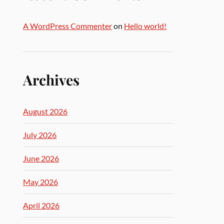
A WordPress Commenter
on
Hello world!
Archives
August 2026
July 2026
June 2026
May 2026
April 2026