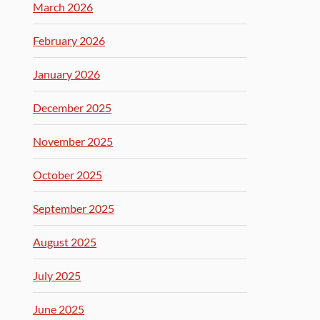
March 2026
February 2026
January 2026
December 2025
November 2025
October 2025
September 2025
August 2025
July 2025
June 2025