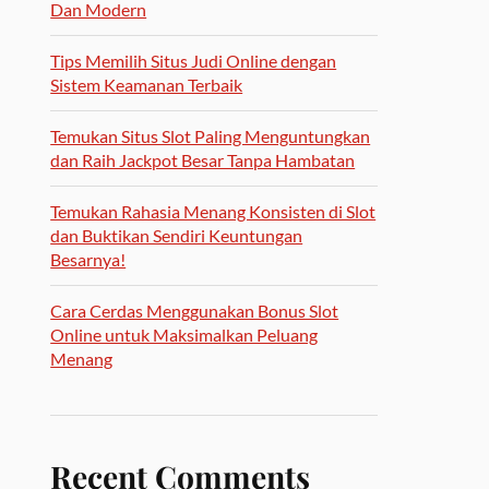
Dan Modern
Tips Memilih Situs Judi Online dengan
Sistem Keamanan Terbaik
Temukan Situs Slot Paling Menguntungkan
dan Raih Jackpot Besar Tanpa Hambatan
Temukan Rahasia Menang Konsisten di Slot
dan Buktikan Sendiri Keuntungan
Besarnya!
Cara Cerdas Menggunakan Bonus Slot
Online untuk Maksimalkan Peluang
Menang
Recent Comments