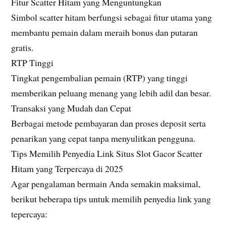
Fitur Scatter Hitam yang Menguntungkan
Simbol scatter hitam berfungsi sebagai fitur utama yang
membantu pemain dalam meraih bonus dan putaran
gratis.
RTP Tinggi
Tingkat pengembalian pemain (RTP) yang tinggi
memberikan peluang menang yang lebih adil dan besar.
Transaksi yang Mudah dan Cepat
Berbagai metode pembayaran dan proses deposit serta
penarikan yang cepat tanpa menyulitkan pengguna.
Tips Memilih Penyedia Link Situs Slot Gacor Scatter
Hitam yang Terpercaya di 2025
Agar pengalaman bermain Anda semakin maksimal,
berikut beberapa tips untuk memilih penyedia link yang
tepercaya: