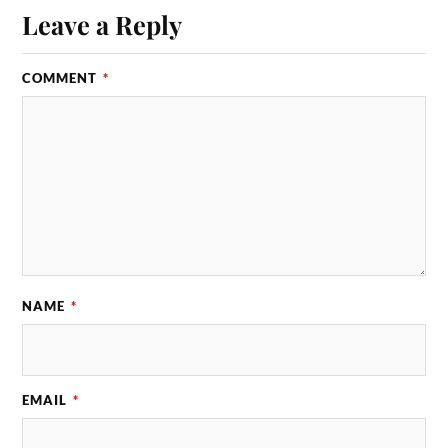
Leave a Reply
COMMENT
*
NAME
*
EMAIL
*