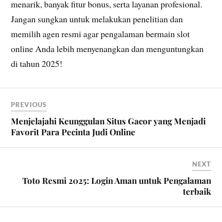
menarik, banyak fitur bonus, serta layanan profesional.
Jangan sungkan untuk melakukan penelitian dan
memilih agen resmi agar pengalaman bermain slot
online Anda lebih menyenangkan dan menguntungkan
di tahun 2025!
PREVIOUS
Menjelajahi Keunggulan Situs Gacor yang Menjadi
Favorit Para Pecinta Judi Online
NEXT
Toto Resmi 2025: Login Aman untuk Pengalaman
terbaik