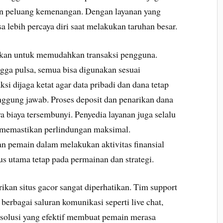
an peluang kemenangan. Dengan layanan yang
 lebih percaya diri saat melakukan taruhan besar.
kan untuk memudahkan transaksi pengguna.
ingga pulsa, semua bisa digunakan sesuai
i dijaga ketat agar data pribadi dan dana tetap
nggung jawab. Proses deposit dan penarikan dana
a biaya tersembunyi. Penyedia layanan juga selalu
memastikan perlindungan maksimal.
pemain dalam melakukan aktivitas finansial
s utama tetap pada permainan dan strategi.
rikan situs gacor sangat diperhatikan. Tim support
erbagai saluran komunikasi seperti live chat,
 solusi yang efektif membuat pemain merasa