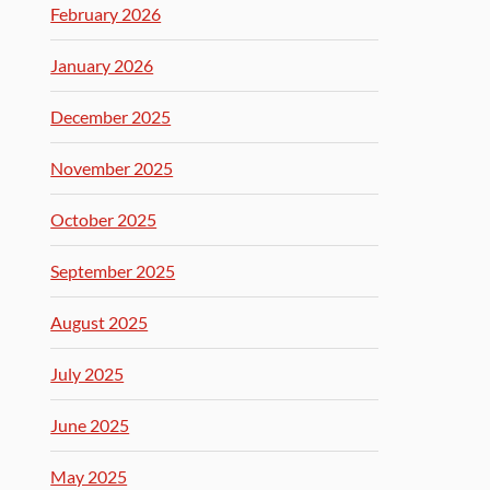
February 2026
January 2026
December 2025
November 2025
October 2025
September 2025
August 2025
July 2025
June 2025
May 2025