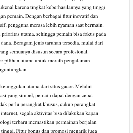
kenal karena tingkat keberhasilannya yang tinggi
gan pemain. Dengan berbagai fitur inovatif dan
sif, pengguna merasa lebih nyaman saat bermain.
prioritas utama, sehingga pemain bisa fokus pada
dana. Beragam jenis taruhan tersedia, mulai dari
 yang semuanya disusun secara profesional.
or pilihan utama untuk meraih pengalaman
nguntungkan.
keunggulan utama dari situs gacor. Melalui
gasi yang simpel, pemain dapat dengan cepat
dak perlu perangkat khusus, cukup perangkat
nternet, segala aktivitas bisa dilakukan kapan
nologi terbaru memastikan permainan berjalan
ic tinggi. Fitur bonus dan promosi menarik juga