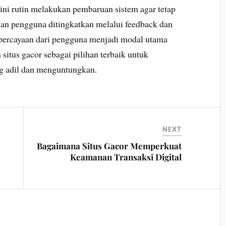
s ini rutin melakukan pembaruan sistem agar tetap
an pengguna ditingkatkan melalui feedback dan
Kepercayaan dari pengguna menjadi modal utama
situs gacor sebagai pilihan terbaik untuk
g adil dan menguntungkan.
NEXT
Bagaimana Situs Gacor Memperkuat
Keamanan Transaksi Digital