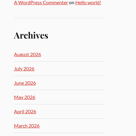
A WordPress Commenter
on
Hello world!
Archives
August 2026
July 2026
June 2026
May 2026
April 2026
March 2026