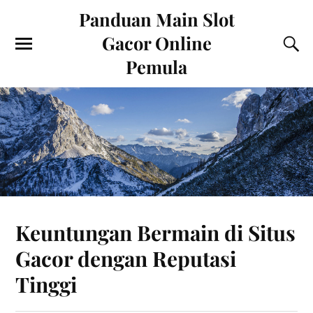
Panduan Main Slot
Gacor Online
Pemula
Keuntungan Bermain di Situs
Gacor dengan Reputasi
Tinggi