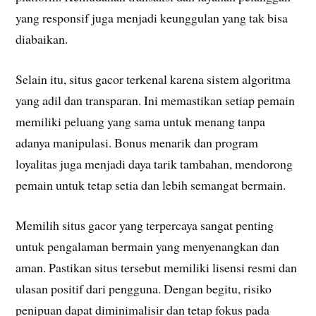
yang responsif juga menjadi keunggulan yang tak bisa
diabaikan.
Selain itu, situs gacor terkenal karena sistem algoritma
yang adil dan transparan. Ini memastikan setiap pemain
memiliki peluang yang sama untuk menang tanpa
adanya manipulasi. Bonus menarik dan program
loyalitas juga menjadi daya tarik tambahan, mendorong
pemain untuk tetap setia dan lebih semangat bermain.
Memilih situs gacor yang terpercaya sangat penting
untuk pengalaman bermain yang menyenangkan dan
aman. Pastikan situs tersebut memiliki lisensi resmi dan
ulasan positif dari pengguna. Dengan begitu, risiko
penipuan dapat diminimalisir dan tetap fokus pada