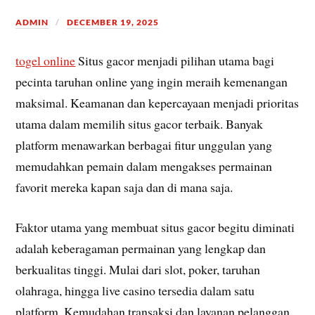
ADMIN
DECEMBER 19, 2025
togel online
Situs gacor menjadi pilihan utama bagi
pecinta taruhan online yang ingin meraih kemenangan
maksimal. Keamanan dan kepercayaan menjadi prioritas
utama dalam memilih situs gacor terbaik. Banyak
platform menawarkan berbagai fitur unggulan yang
memudahkan pemain dalam mengakses permainan
favorit mereka kapan saja dan di mana saja.
Faktor utama yang membuat situs gacor begitu diminati
adalah keberagaman permainan yang lengkap dan
berkualitas tinggi. Mulai dari slot, poker, taruhan
olahraga, hingga live casino tersedia dalam satu
platform. Kemudahan transaksi dan layanan pelanggan