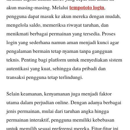
tempototo login
akun masing-masing. Melalui
,
pengguna dapat masuk ke akun mereka dengan mudah,
mengelola saldo, memeriksa riwayat taruhan, dan
menikmati berbagai permainan yang tersedia. Proses
login yang sederhana namun aman menjadi kunci agar
pengalaman bermain tetap nyaman tanpa gangguan
teknis. Penting bagi platform untuk menyediakan sistem
autentikasi yang kuat, sehingga data pribadi dan
transaksi pengguna tetap terlindungi.
Selain keamanan, kenyamanan juga menjadi faktor
utama dalam perjudian online. Dengan adanya berbagai
jenis permainan, mulai dari taruhan angka hingga
permainan interaktif, pengguna memiliki kebebasan
untuk memilih sesuai preferensi mereka. Fitur-fitur ini