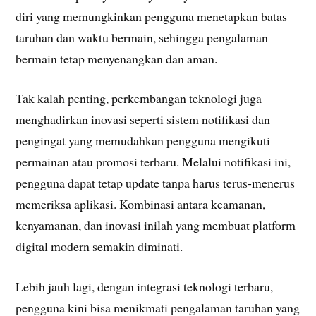
diri yang memungkinkan pengguna menetapkan batas
taruhan dan waktu bermain, sehingga pengalaman
bermain tetap menyenangkan dan aman.
Tak kalah penting, perkembangan teknologi juga
menghadirkan inovasi seperti sistem notifikasi dan
pengingat yang memudahkan pengguna mengikuti
permainan atau promosi terbaru. Melalui notifikasi ini,
pengguna dapat tetap update tanpa harus terus-menerus
memeriksa aplikasi. Kombinasi antara keamanan,
kenyamanan, dan inovasi inilah yang membuat platform
digital modern semakin diminati.
Lebih jauh lagi, dengan integrasi teknologi terbaru,
pengguna kini bisa menikmati pengalaman taruhan yang