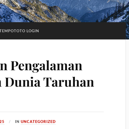
TEMPOTOTO LOGIN
n Pengalaman
m Dunia Taruhan
25
IN
UNCATEGORIZED