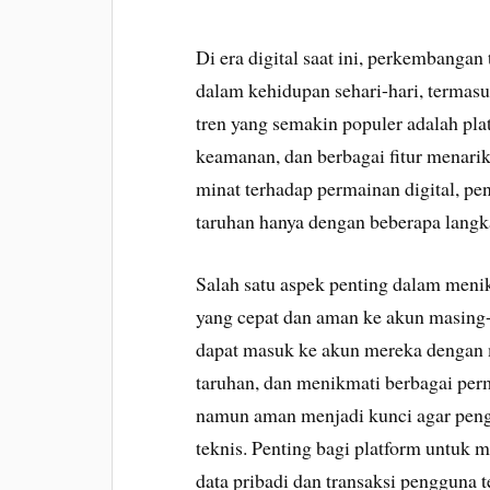
Di era digital saat ini, perkembang
dalam kehidupan sehari-hari, termasu
tren yang semakin populer adalah pl
keamanan, dan berbagai fitur menari
minat terhadap permainan digital, pe
taruhan hanya dengan beberapa lang
Salah satu aspek penting dalam meni
yang cepat dan aman ke akun masing
dapat masuk ke akun mereka dengan 
taruhan, dan menikmati berbagai perm
namun aman menjadi kunci agar pen
teknis. Penting bagi platform untuk 
data pribadi dan transaksi pengguna t