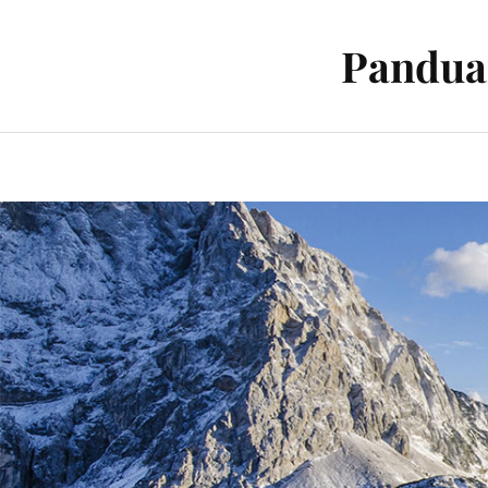
Pandua