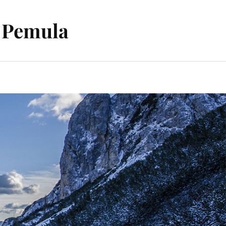
 Pemula