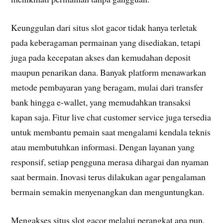
Keunggulan dari situs slot gacor tidak hanya terletak
pada keberagaman permainan yang disediakan, tetapi
juga pada kecepatan akses dan kemudahan deposit
maupun penarikan dana. Banyak platform menawarkan
metode pembayaran yang beragam, mulai dari transfer
bank hingga e-wallet, yang memudahkan transaksi
kapan saja. Fitur live chat customer service juga tersedia
untuk membantu pemain saat mengalami kendala teknis
atau membutuhkan informasi. Dengan layanan yang
responsif, setiap pengguna merasa dihargai dan nyaman
saat bermain. Inovasi terus dilakukan agar pengalaman
bermain semakin menyenangkan dan menguntungkan.
Mengakses situs slot gacor melalui perangkat apa pun,