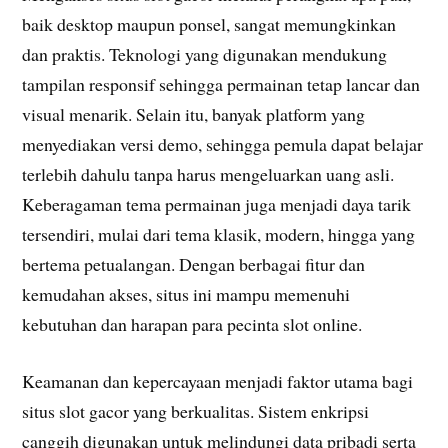
baik desktop maupun ponsel, sangat memungkinkan
dan praktis. Teknologi yang digunakan mendukung
tampilan responsif sehingga permainan tetap lancar dan
visual menarik. Selain itu, banyak platform yang
menyediakan versi demo, sehingga pemula dapat belajar
terlebih dahulu tanpa harus mengeluarkan uang asli.
Keberagaman tema permainan juga menjadi daya tarik
tersendiri, mulai dari tema klasik, modern, hingga yang
bertema petualangan. Dengan berbagai fitur dan
kemudahan akses, situs ini mampu memenuhi
kebutuhan dan harapan para pecinta slot online.
Keamanan dan kepercayaan menjadi faktor utama bagi
situs slot gacor yang berkualitas. Sistem enkripsi
canggih digunakan untuk melindungi data pribadi serta